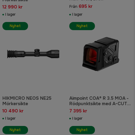
695 kr
12 990 kr
Från
I lager
I lager
Nyhet
Nyhet
HIKMICRO NEOS NE25
Aimpoint COA® R 3.5 MOA -
Mörkersikte
Rödpunktsikte med A-CUT®
interface för jaktgevär
10 490 kr
7 395 kr
I lager
I lager
Nyhet
Nyhet