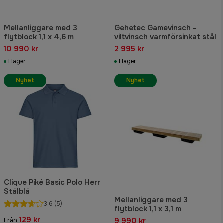
Mellanliggare med 3
Gehetec Gamevinsch -
flytblock 1,1 x 4,6 m
viltvinsch varmförsinkat stål
10 990 kr
2 995 kr
I lager
I lager
Nyhet
Nyhet
Clique Piké Basic Polo Herr
Stålblå
Mellanliggare med 3
3.6
(5)
flytblock 1,1 x 3,1 m
129 kr
9 990 kr
Från