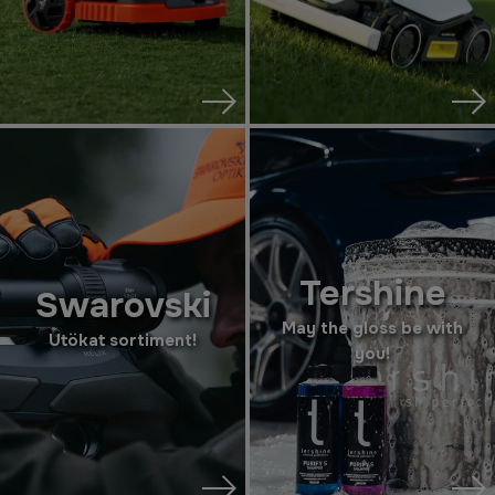
Tershine
Swarovski
May the gloss be with
Utökat sortiment!
you!