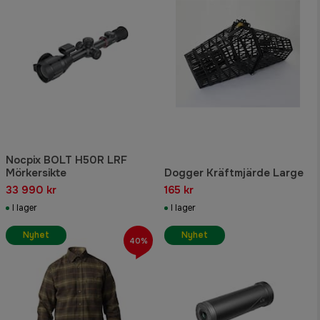
Nocpix BOLT H50R LRF
Mörkersikte
Dogger Kräftmjärde Large
33 990 kr
165 kr
I lager
I lager
Nyhet
Nyhet
40%