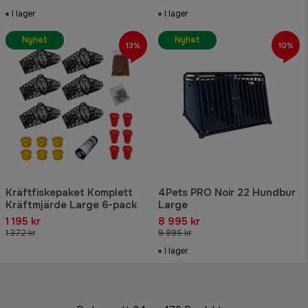
I lager
I lager
Nyhet
Nyhet
13%
10%
Kräftfiskepaket Komplett
4Pets PRO Noir 22 Hundbur
Kräftmjärde Large 6-pack
Large
1 195 kr
8 995 kr
1 372 kr
9 995 kr
I lager