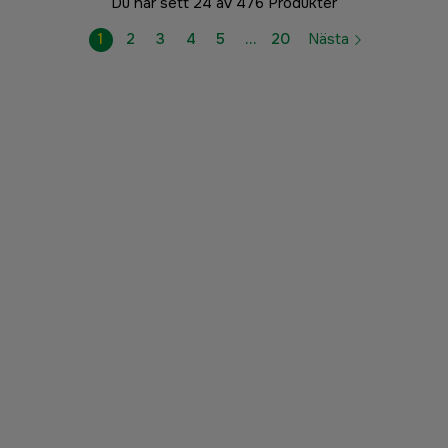
Du har sett 24 av 476 Produkter
1
2
3
4
5
…
20
Nästa