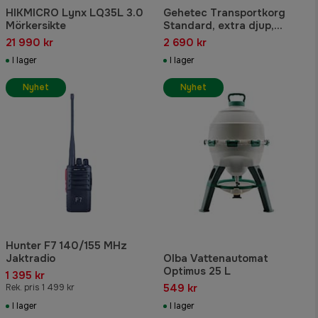
HIKMICRO Lynx LQ35L 3.0
Gehetec Transportkorg
Mörkersikte
Standard, extra djup,
Varmförzinkad och
21 990 kr
2 690 kr
pulverlackerad svart.
I lager
I lager
Nyhet
Nyhet
Hunter F7 140/155 MHz
Jaktradio
Olba Vattenautomat
Optimus 25 L
1 395 kr
549 kr
Rek. pris 1 499 kr
I lager
I lager