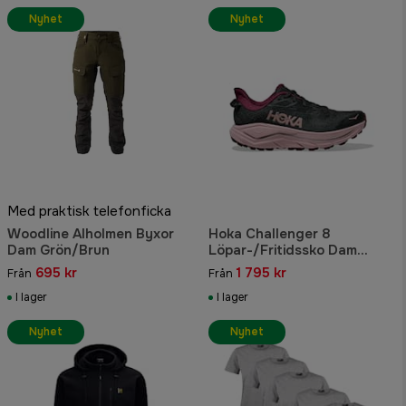
Nyhet
Nyhet
Med praktisk telefonficka
Woodline Alholmen Byxor
Hoka Challenger 8
Dam Grön/Brun
Löpar-/Fritidssko Dam
Svart/Pink Opal
695 kr
1 795 kr
Från
Från
I lager
I lager
Nyhet
Nyhet