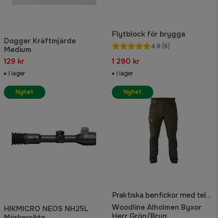
Flytblock för brygga
Dogger Kräftmjärde
4.8
(6)
Medium
129 kr
1 290 kr
I lager
I lager
Nyhet
Nyhet
Praktiska benfickor med telefonficka
Woodline Alholmen Byxor
HIKMICRO NEOS NH25L
Herr Grön/Brun
Mörkersikte