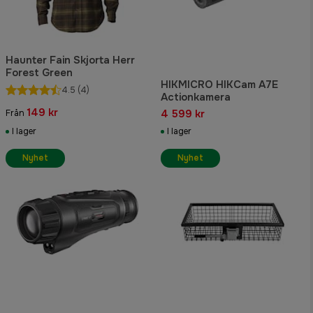
Haunter Fain Skjorta Herr
Forest Green
HIKMICRO HIKCam A7E
4.5
(4)
Actionkamera
149 kr
4 599 kr
Från
I lager
I lager
Nyhet
Nyhet