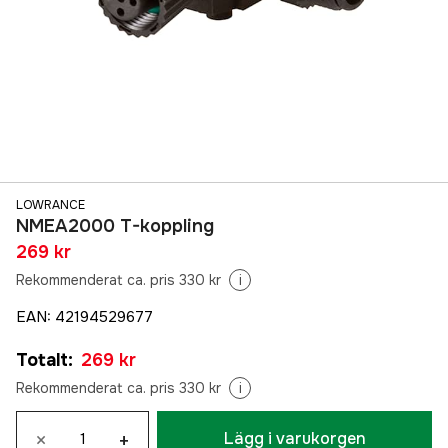
LOWRANCE
NMEA2000 T-koppling
269 kr
Rekommenderat ca. pris 330 kr
i
EAN
:
42194529677
Totalt
:
269 kr
Rekommenderat ca. pris 330 kr
i
×
+
Lägg i varukorgen