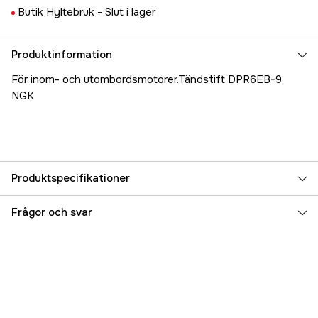
Butik Hyltebruk -
Slut i lager
Produktinformation
För inom- och utombordsmotorer.Tändstift DPR6EB-9
NGK
Produktspecifikationer
Referensnummer
5000025258
Frågor och svar
Tillverkarens artikelnummer
17.9808
EAN
087295131084