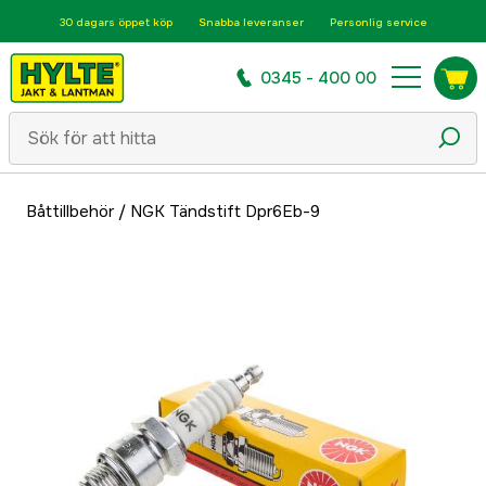
30 dagars öppet köp
Snabba leveranser
Personlig service
0345 - 400 00
Båttillbehör
/
NGK Tändstift Dpr6Eb-9