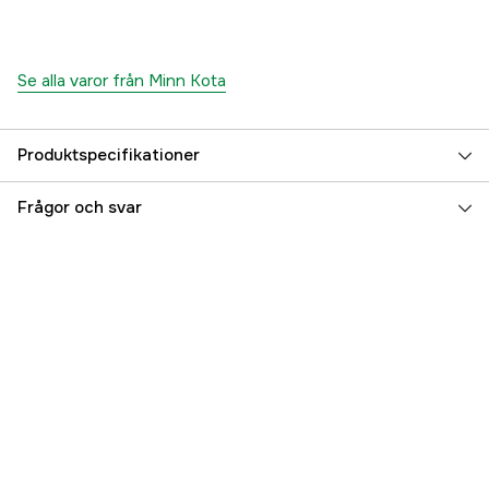
Se alla varor från Minn Kota
Produktspecifikationer
Referensnummer
5000078511
Frågor och svar
Tillverkarens artikelnummer
M1810621
EAN
029402048540