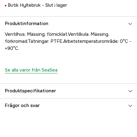
Butik Hyltebruk -
Slut i lager
Produktinformation
Ventilhus: Mässing, förnicklat.Ventilkula: Mässing,
förkromad.Tätningar: PTFE.Arbetstemperaturområde: 0°C -
+90°C.
Se alla varor från SeaSea
Produktspecifikationer
Referensnummer
5000021418
Frågor och svar
Tillverkarens artikelnummer
17.6080
EAN
8023298013431