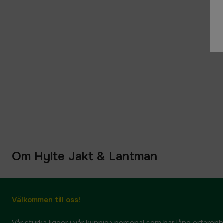
Om Hylte Jakt & Lantman
Välkommen till oss!
Vår styrka ligger i vår kunniga personal som har lång erfarenhet