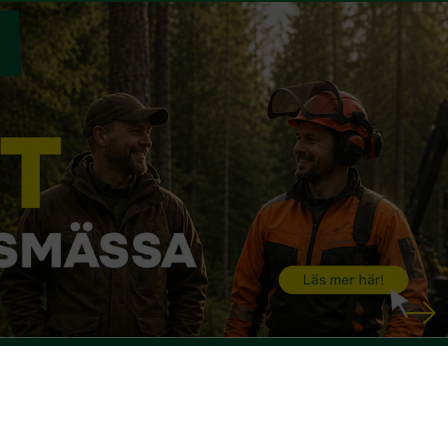
Dina rättigheter
Köp- och leveransvillkor
Köpvillkor (PDF)