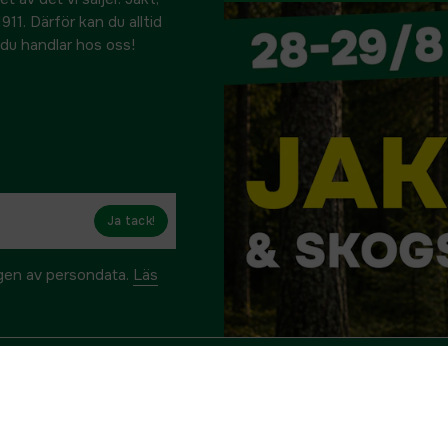
911. Därför kan du alltid
r du handlar hos oss!
Ja tack!
ngen av persondata.
Läs
& Support
Kontakta oss
en
info@hylte-lantman.com
port
0345 - 40 000