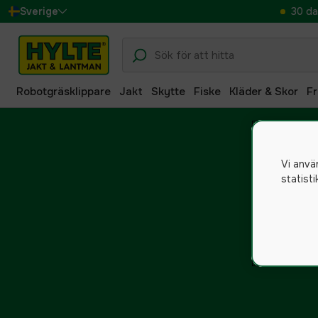
30 da
Sverige
Danmark
Suomi
Robotgräsklippare
Jakt
Skytte
Fiske
Kläder & Skor
Fr
Norge
Deutschland
Vi anvä
statist