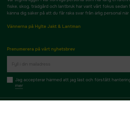
fiske, skog, trädgård och lantbruk har varit vårt fokus sedan 1
känna dig säker på att du får raka svar från ärlig personal nä
Vännerna på Hylte Jakt & Lantman
Prenumerera på vårt nyhetsbrev
Jag accepterar härmed att jag läst och förstått hanteri
mer
Om Hylte Jakt & Lantman
Kundtjänst 
Mina sidor
Retur & byt
Kontakta oss
Teknisk sup