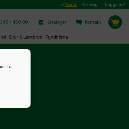
Privat
Företag
Logga in
345 - 400 00
Kataloger
Kontakt
und
Djur & Lantbruk
Fyndhörna
amt för