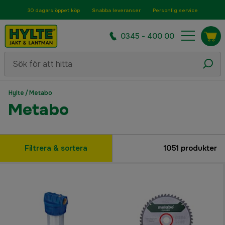
30 dagars öppet köp
Snabba leveranser
Personlig service
0345 - 400 00
Hylte
/
Metabo
Metabo
Filtrera & sortera
1051
produkter