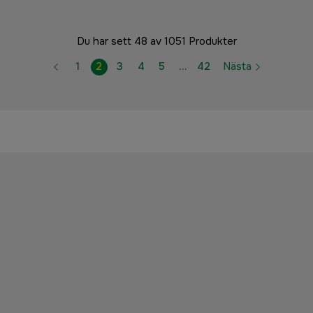
Du har sett 48 av 1051 Produkter
1
2
3
4
5
…
42
Nästa