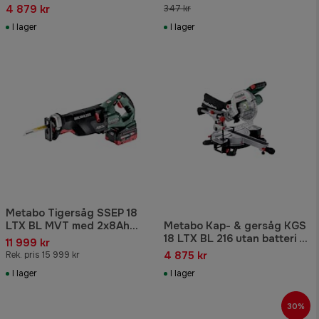
4 879 kr
347 kr
I lager
I lager
Metabo Tigersåg SSEP 18
LTX BL MVT med 2x8Ah
Metabo Kap- & gersåg KGS
batterier & laddare
18 LTX BL 216 utan batteri &
11 999 kr
laddare
4 875 kr
Rek. pris 15 999 kr
I lager
I lager
30%