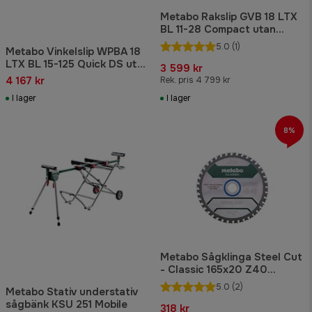
Metabo Rakslip GVB 18 LTX
BL 11-28 Compact utan
batteri & laddare
5.0
(1)
Metabo Vinkelslip WPBA 18
LTX BL 15-125 Quick DS utan
3 599 kr
batteri & laddare
4 167 kr
Rek. pris 4 799 kr
I lager
I lager
8%
Metabo Sågklinga Steel Cut
- Classic 165x20 Z40
FZFA/FZFA 4°
5.0
(2)
Metabo Stativ understativ
sågbänk KSU 251 Mobile
318 kr