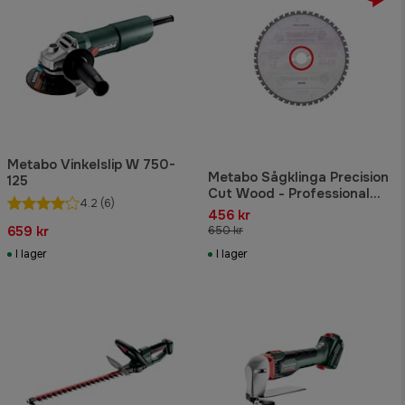
Metabo Vinkelslip W 750-
Metabo Sågklinga Precision
125
Cut Wood - Professional
4.2
(6)
220x30 Z36 WZ 10°
456 kr
659 kr
650 kr
I lager
I lager