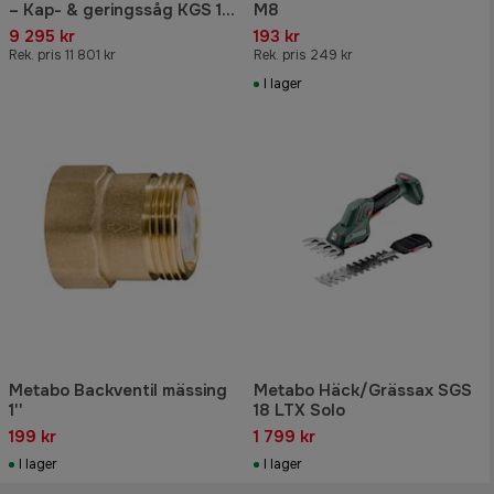
– Kap- & geringssåg KGS 18
M8
LTX BL 216 +
9 295 kr
193 kr
Borrskruvdragare BS 18 L
Rek. pris 11 801 kr
Rek. pris 249 kr
BL Q
I lager
Metabo Backventil mässing
Metabo Häck/Grässax SGS
1''
18 LTX Solo
199 kr
1 799 kr
I lager
I lager