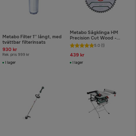
Metabo Sågklinga HM
Metabo Filter 1'' långt, med
Precision Cut Wood -
tvättbar filterinsats
Classic 254x30, Z48 WZ
5.0
(1)
5°neg.
930 kr
439 kr
Rek. pris 999 kr
I lager
I lager