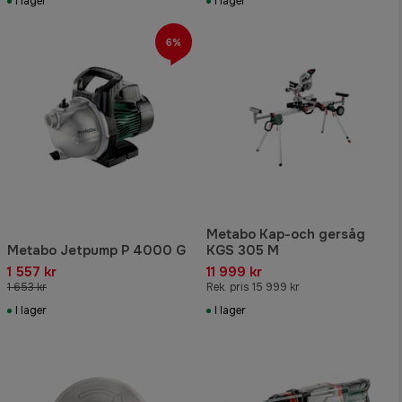
I lager
I lager
6%
Metabo Kap-och gersåg
Metabo Jetpump P 4000 G
KGS 305 M
1 557 kr
11 999 kr
1 653 kr
Rek. pris 15 999 kr
I lager
I lager