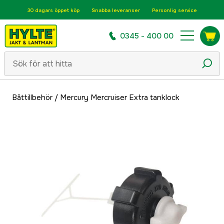
30 dagars öppet köp
Snabba leveranser
Personlig service
0345 - 400 00
Båttillbehör
/
Mercury Mercruiser Extra tanklock