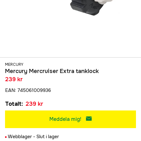
MERCURY
Mercury Mercruiser Extra tanklock
239 kr
EAN
:
745061009936
Totalt
:
239 kr
Meddela mig!
Webblager -
Slut i lager