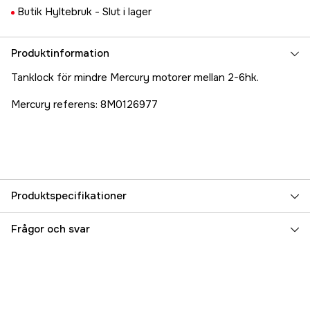
Butik Hyltebruk -
Slut i lager
Produktinformation
Tanklock för mindre Mercury motorer mellan 2-6hk.
Mercury referens: 8M0126977
Produktspecifikationer
Referensnummer
5000075092
Frågor och svar
Tillverkarens artikelnummer
8M0126977
EAN
745061009936