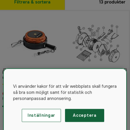
Filtrera & sortera
13
produkter
Husqvarna Måttband med
Husqvarna Reservdelar
utlösningskrok 15m
Måttband
5.0
(23)
Vi använder kakor för att vår webbplats skall fungera
4.7
(18)
så bra som möjligt samt för statistik och
699 kr
5 kr
personanpassad annonsering.
Rek. pris 899 kr
Från
I lager
I lager
Inställningar
Acceptera