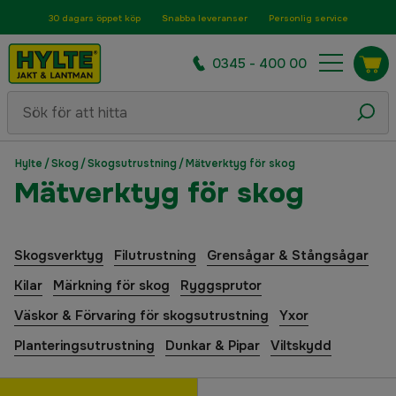
30 dagars öppet köp
Snabba leveranser
Personlig service
0345 - 400 00
Hylte
/
Skog
/
Skogsutrustning
/
Mätverktyg för skog
Mätverktyg för skog
Skogsverktyg
Filutrustning
Grensågar & Stångsågar
Kilar
Märkning för skog
Ryggsprutor
Väskor & Förvaring för skogsutrustning
Yxor
Planteringsutrustning
Dunkar & Pipar
Viltskydd