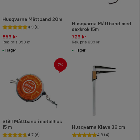
Husqvarna Måttband 20m
Husqvarna Måttband med
4.9
(8)
saxkrok 15m
859 kr
729 kr
Rek. pris 999 kr
Rek. pris 899 kr
I lager
I lager
7%
Stihl Måttband i metallhus
15 m
Husqvarna Klave 36 cm
4.7
(6)
4.8
(4)