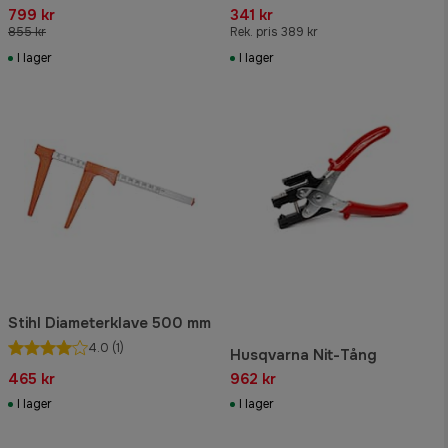
799 kr
341 kr
855 kr
Rek. pris 389 kr
I lager
I lager
Stihl Diameterklave 500 mm
4.0
(1)
Husqvarna Nit-Tång
465 kr
962 kr
I lager
I lager