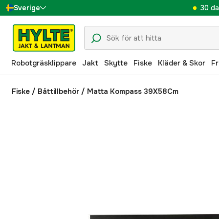
30 da
Sverige
Danmark
Suomi
Robotgräsklippare
Jakt
Skytte
Fiske
Kläder & Skor
Fr
Norge
Deutschland
Fiske
/
Båttillbehör
/
Matta Kompass 39X58Cm