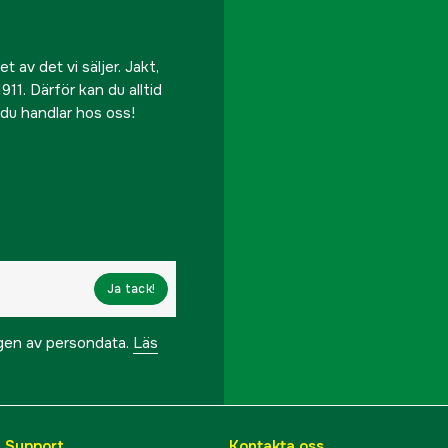
 av det vi säljer. Jakt,
911. Därför kan du alltid
r du handlar hos oss!
Ja tack!
ngen av persondata.
Läs
& Support
Kontakta oss