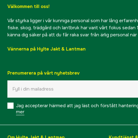
Välkommen till oss!
Vår styrka ligger i vår kunniga personal som har lång erfarenhet
fiske, skog, trädgård och lantbruk har varit vårt fokus sedan 1
känna dig säker på att du får raka svar från ärlig personal nä
Vännerna på Hylte Jakt & Lantman
Prenumerera på vårt nyhetsbrev
Jag accepterar härmed att jag läst och förstått hanteri
mer
Om Hylte Jakt & Lantman
Kundtjänst 