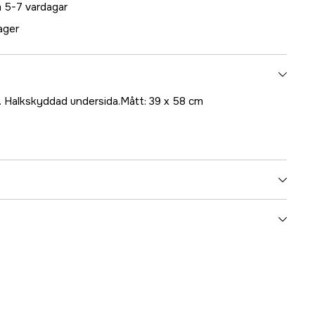
 5-7 vardagar
lager
Halkskyddad undersida.Mått: 39 x 58 cm
5000021263
ummer
17.6429
7393401064294