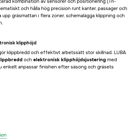
rad kombination av sensorer och positionering (Tri-
tematiskt och hålla hög precision runt kanter, passager och
a upp gräsmattan i flera zoner, schemalägga klippning och
n.
ronisk klipphöjd
 gör klippbredd och effektivt arbetssätt stor skillnad. LUBA
lippbredd
och
elektronisk klipphöjdsjustering
med
du enkelt anpassar finishen efter säsong och gräsets
ion