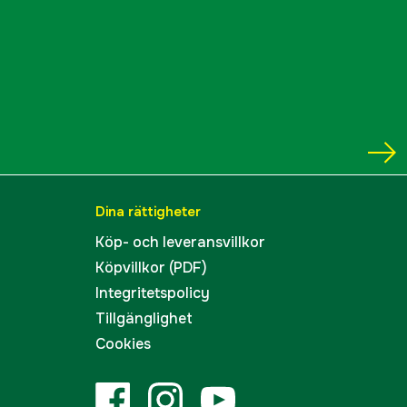
165 W
justering
yes
36 st
IPX6
Dina rättigheter
40 cm
Köp- och leveransvillkor
Köpvillkor (PDF)
70 mm
Integritetspolicy
25 mm
Tillgänglighet
Cookies
yes
 till
30 zoner