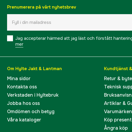
Prenumerera på vårt nyhetsbrev
Jag accepterar härmed att jag läst och förstått hanteri
mer
Om Hylte Jakt & Lantman
Kundtjänst 
Mina sidor
Retur & byt
Kontakta oss
Teknisk sup
Verkstaden i Hyltebruk
Bruksanvisn
Jobba hos oss
Artiklar & G
Omdömen och betyg
Varumärken
Våra kataloger
Köp present
Ångra köp