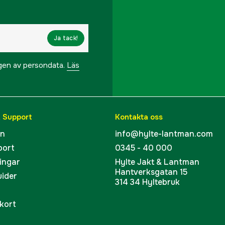
Effekt knivmotor
Ja tack!
Elektronisk klipphöjds
ngen av persondata.
Läs
Extra knivar som ingår
Kapslingsklass
& Support
Kontakta oss
Klippbredd
en
info@hylte-lantman.com
port
0345 - 40 000
Klipphöjd max
ingar
Hylte Jakt & Lantman
Hantverksgatan 15
Klipphöjd min
uider
314 34 Hyltebruk
Lyftsensor
kort
Multi-zonhantering: Upp