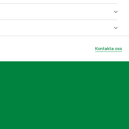
3000 m²
arbetsområdet
80 %
Kontakta oss
Mammotion
yes
12 Ah
Slingfri
yes
AWD