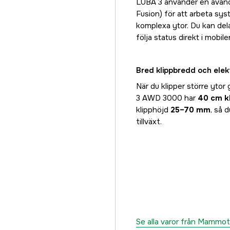
LUBA 3 använder en avance
Fusion) för att arbeta sys
komplexa ytor. Du kan del
följa status direkt i mobile
Bred klippbredd och elekt
När du klipper större ytor
3 AWD 3000 har
40 cm k
klipphöjd
25–70 mm
, så 
tillväxt.
Se alla varor från Mammot