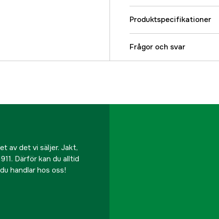
Produktspecifikationer
Maximalt klippområde
Frågor och svar
Maximal lutning inom 
App-stöd
Avspolningsbar
Batterikapacitet
 av det vi säljer. Jakt,
911. Därför kan du alltid
Begränsning
r du handlar hos oss!
Belysning
Drivande hjul