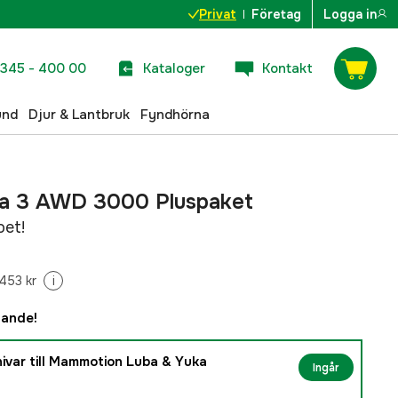
Privat
Företag
Logga in
345 - 400 00
Kataloger
Kontakt
und
Djur & Lantbruk
Fyndhörna
a 3 AWD 3000 Pluspaket
pet!
453 kr
i
dande!
ivar till Mammotion Luba & Yuka
Ingår