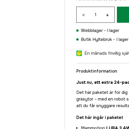
×
+
Webblager -
I lager
Butik Hyltebruk -
I lager
En månads frivillig sj
Produktinformation
Just nu, ett extra 24-pa
Det här paketet är för dig
gräsytor – med en robot s
att du får snyggare result
Det här ingår i paketet
Mammotion
LUBA 3 A