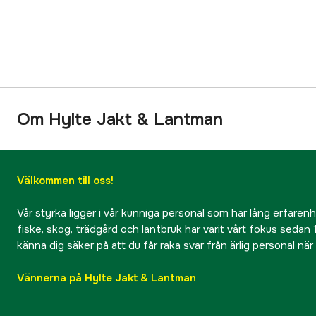
Om Hylte Jakt & Lantman
Välkommen till oss!
Vår styrka ligger i vår kunniga personal som har lång erfarenhet
fiske, skog, trädgård och lantbruk har varit vårt fokus sedan 1
känna dig säker på att du får raka svar från ärlig personal nä
Vännerna på Hylte Jakt & Lantman