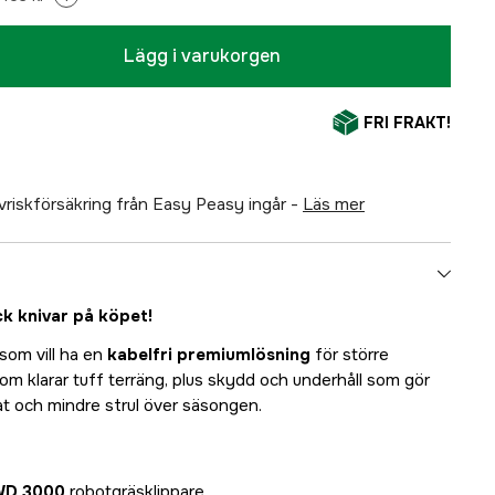
Lägg i varukorgen
FRI FRAKT!
älvriskförsäkring från Easy Peasy ingår -
läs mer
ck knivar på köpet!
 som vill ha en
kabelfri premiumlösning
för större
om klarar tuff terräng, plus skydd och underhåll som gör
at och mindre strul över säsongen.
WD 3000
robotgräsklippare