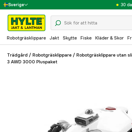
30 da
Sverige
Danmark
Suomi
Robotgräsklippare
Jakt
Skytte
Fiske
Kläder & Skor
Fr
Norge
Deutschland
Trädgård
/
Robotgräsklippare
/
Robotgräsklippare utan sl
3 AWD 3000 Pluspaket