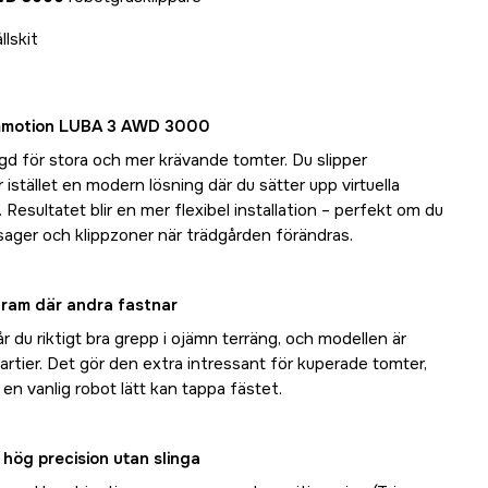
lskit
ammotion LUBA 3 AWD 3000
 för stora och mer krävande tomter. Du slipper
istället en modern lösning där du sätter upp virtuella
 Resultatet blir en mer flexibel installation – perfekt om du
assager och klippzoner när trädgården förändras.
 fram där andra fastnar
r du riktigt bra grepp i ojämn terräng, och modellen är
partier. Det gör den extra intressant för kuperade tomter,
 en vanlig robot lätt kan tappa fästet.
 hög precision utan slinga