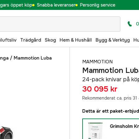
gars öppet köp
Snabba leveranser
Personlig service
0
iluftsliv
Trädgård
Skog
Hem & Hushåll
Bygg & Verktyg
H
inga
/
Mammotion Luba
MAMMOTION
Mammotion Lub
24-pack knivar på kö
30 095 kr
Rekommenderat ca. pris 31 
Detta är ett paket-erbju
Grimsholm Kn