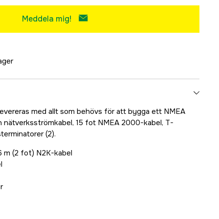
Meddela mig!
lager
vereras med allt som behövs för att bygga ett NMEA
en nätverksströmkabel, 15 fot NMEA 2000-kabel, T-
terminatorer (2).
6 m (2 fot) N2K-kabel
l
r