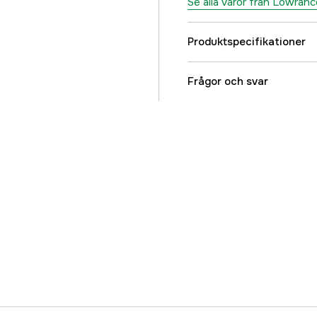
Se alla varor från Lowranc
Produktspecifikationer
Referensnummer
Frågor och svar
Tillverkarens artikeln
EAN