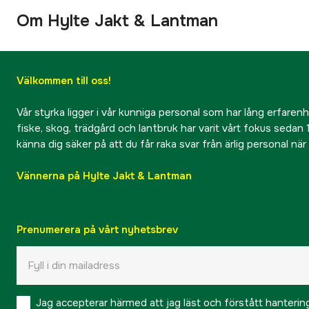
Om Hylte Jakt & Lantman
Välkommen till oss!
Vår styrka ligger i vår kunniga personal som har lång erfarenhet
fiske, skog, trädgård och lantbruk har varit vårt fokus sedan 1
känna dig säker på att du får raka svar från ärlig personal nä
Vännerna på Hylte Jakt & Lantman
Prenumerera på vårt nyhetsbrev
Jag accepterar härmed att jag läst och förstått hanteri