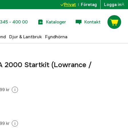
Privat
Företag
Logga in
345 - 400 00
Kataloger
Kontakt
und
Djur & Lantbruk
Fyndhörna
2000 Startkit (Lowrance /
99 kr
i
99 kr
i