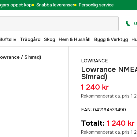
gars öppet köp
Snabba leveranser
Personlig service
0
iluftsliv
Trädgård
Skog
Hem & Hushåll
Bygg & Verktyg
H
owrance / Simrad)
LOWRANCE
Lowrance NMEA 
Simrad)
1 240 kr
Rekommenderat ca. pris 1 2
EAN
:
042194533490
Totalt
:
1 240 kr
Rekommenderat ca. pris 1 2