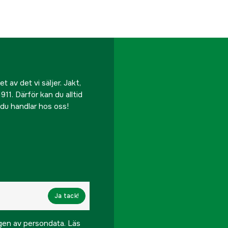
 av det vi säljer. Jakt,
911. Därför kan du alltid
r du handlar hos oss!
Ja tack!
ngen av persondata.
Läs