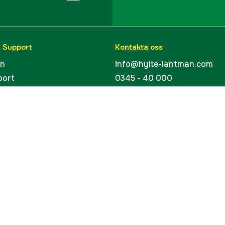
& Support
Kontakta oss
en
info@hylte-lantman.com
port
0345 - 40 000
ingar
Hylte Jakt & Lantman
Hantverksgatan 15
uider
314 34 Hyltebruk
kort