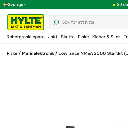
30 da
Sverige
Danmark
Suomi
Robotgräsklippare
Jakt
Skytte
Fiske
Kläder & Skor
Fr
Norge
Deutschland
Fiske
/
Marinelektronik
/
Lowrance NMEA 2000 Startkit (L