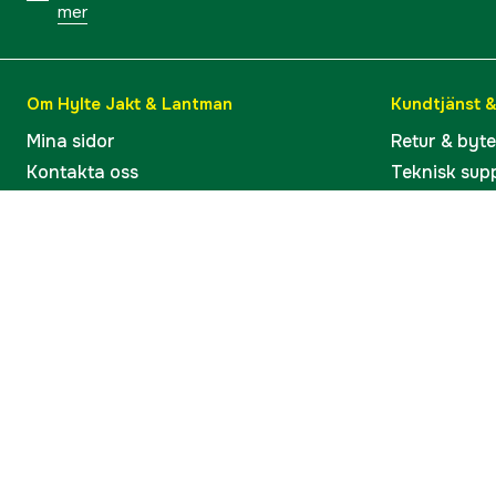
mer
Om Hylte Jakt & Lantman
Kundtjänst 
Mina sidor
Retur & byt
Kontakta oss
Teknisk sup
Verkstaden i Hyltebruk
Bruksanvisn
Jobba hos oss
Artiklar & G
Omdömen och betyg
Varumärken
Våra kataloger
Köp present
Ångra köp