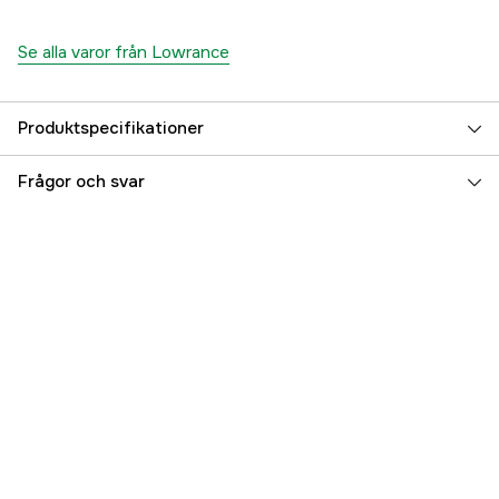
Se alla varor från Lowrance
Produktspecifikationer
Referensnummer
5000038660
Frågor och svar
Tillverkarens artikelnummer
000-15706-001
EAN
9420064117086