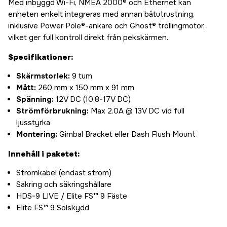
Med inbyggd Wi-Fi, NMEA 2000® och Ethernet kan
enheten enkelt integreras med annan båtutrustning,
inklusive Power Pole®-ankare och Ghost® trollingmotor,
vilket ger full kontroll direkt från pekskärmen.
Specifikationer:
Skärmstorlek:
9 tum
Mått:
260 mm x 150 mm x 91 mm
Spänning:
12V DC (10.8-17V DC)
Strömförbrukning:
Max 2.0A @ 13V DC vid full
ljusstyrka
Montering:
Gimbal Bracket eller Dash Flush Mount
Innehåll i paketet:
Strömkabel (endast ström)
Säkring och säkringshållare
HDS-9 LIVE / Elite FS™ 9 Fäste
Elite FS™ 9 Solskydd