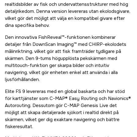
realtidsbilder av fisk och undervattensstrukturer med hög
detaljrikedom. Denna version levereras utan ekolodsgivare,
vilket gör det möjligt att välja en kompatibel givare efter
dina specifika behov.
Den innovativa FishReveal™-funktionen kombinerar
detaljer från DownScan Imaging™ med CHIRP-ekolodets
målinriktning, vilket gör att fisk framträder tydligare på
skärmen. Den 9-tums högupplösta pekskärmen med
multitouch-funktion ger skarpa bilder och intuitiv
navigering, vilket gör enheten enkel att använda i alla
ljusförhållanden.
Elite FS 9 levereras med en global baskarta och har stöd
för karttjänster som C-MAP® Easy Routing och Navionics®
Autorouting. Dessutom gör C-MAP Genesis Live det
möjligt att skapa detaljerade sjökort i realtid direkt på
skärmen, vilket ger dig exaktare navigering och bättre
fiskeresultat.