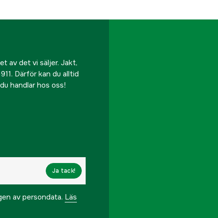
EAN
 av det vi säljer. Jakt,
911. Därför kan du alltid
r du handlar hos oss!
Ja tack!
ngen av persondata.
Läs