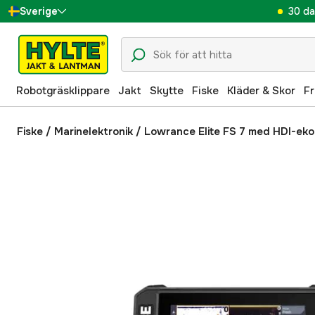
30 da
Sverige
Danmark
Suomi
Robotgräsklippare
Jakt
Skytte
Fiske
Kläder & Skor
Fr
Norge
Deutschland
Fiske
/
Marinelektronik
/
Lowrance Elite FS 7 med HDI-eko