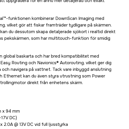
 att uppgradera för en ännu mer detaljerad och exakt
eal™-funktionen kombinerar DownScan Imaging med
, vilket gör att fiskar framträder tydligare på skärmen.
n du dessutom skapa detaljerade sjökort i realtid direkt
s pekskärmen, som har multitouch-funktion för smidig
n global baskarta och har bred kompatibilitet med
asy Routing och Navionics® Autorouting, vilket ger dig
ra och navigera på vattnet. Tack vare inbyggd anslutning
h Ethernet kan du även styra utrustning som Power
rollingmotor direkt från enhetens skärm.
m x 94 mm
-17V DC)
 2.0A @ 13V DC vid full ljusstyrka