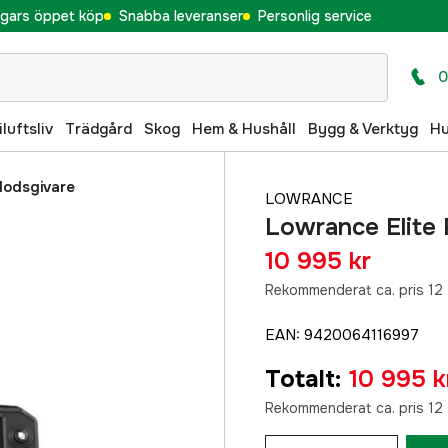
gars öppet köp
Snabba leveranser
Personlig service
0
iluftsliv
Trädgård
Skog
Hem & Hushåll
Bygg & Verktyg
H
lodsgivare
LOWRANCE
Lowrance Elite
10 995 kr
Rekommenderat ca. pris 12
EAN
:
9420064116997
Totalt
:
10 995 k
Rekommenderat ca. pris 12