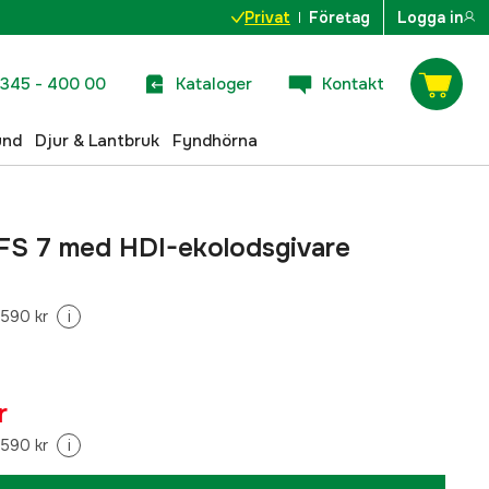
Privat
Företag
Logga in
345 - 400 00
Kataloger
Kontakt
und
Djur & Lantbruk
Fyndhörna
 FS 7 med HDI-ekolodsgivare
 590 kr
i
r
 590 kr
i