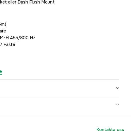
ket eller Dash Flush Mount
öm)
lare
t M-H 455/800 Hz
 7 Fäste
e
5000038658
ummer
000-15697-001
Kontakta oss