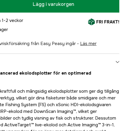
Lägg i varukorgen
 1-2 veckor
FRI FRAKT!
lager
älvriskförsäkring från Easy Peasy ingår -
läs mer
vancerad ekolodsplotter för en optimerad
kraftfull och mångsidig ekolodsplotter som ger dig tillgång
verktyg, vilket gör dina fisketurer både smidigare och mer
ite Fishing System (FS) och xSonic HDI-ekolodsgivaren
RP-ekolod med DownScan Imaging™, vilket ger
ilder och tydlig visning av fisk och strukturer. Dessutom
 ActiveTarget™ live-ekolod och Active Imaging™ 3-in-1,