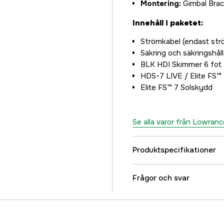
Montering:
Gimbal Brac
Innehåll i paketet:
Strömkabel (endast str
Säkring och säkringshål
BLK HDI Skimmer 6 fo
HDS-7 LIVE / Elite FS™
Elite FS™ 7 Solskydd
Se alla varor från Lowranc
Produktspecifikationer
Referensnummer
Frågor och svar
Tillverkarens artikeln