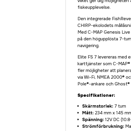
vilket ger dig möjligheten
fiskeupplevelse.
Den integrerade FishRev
CHIRP-ekolodets mållåsning
Med C-MAP Genesis Live ka
på den högupplösta 7-tum
navigering.
Elite FS 7 levereras med e
karttjänster som C-MAP® E
fler möjligheter att plane
via Wi-Fi, NMEA 2000® oc
Pole®-ankare och Ghost® t
Specifikationer:
Skärmstorlek:
7 tum
Mått:
234 mm x 145 m
Spänning:
12V DC (10.8
Strömförbrukning:
Max