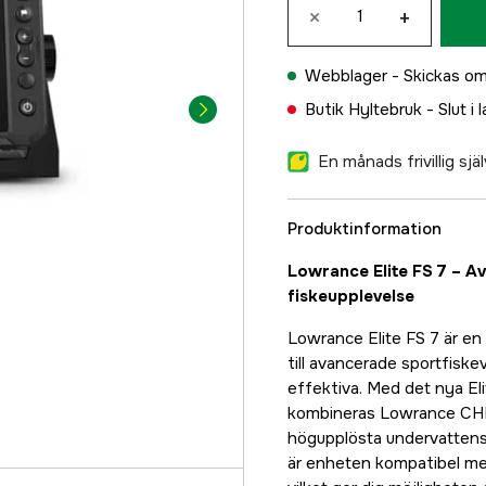
×
+
Webblager -
Skickas om
Butik Hyltebruk -
Slut i 
En månads frivillig sj
Produktinformation
Lowrance Elite FS 7 – A
fiskeupplevelse
Lowrance Elite FS 7 är en 
till avancerade sportfiske
effektiva. Med det nya El
kombineras Lowrance CHI
högupplösta undervattensb
är enheten kompatibel med