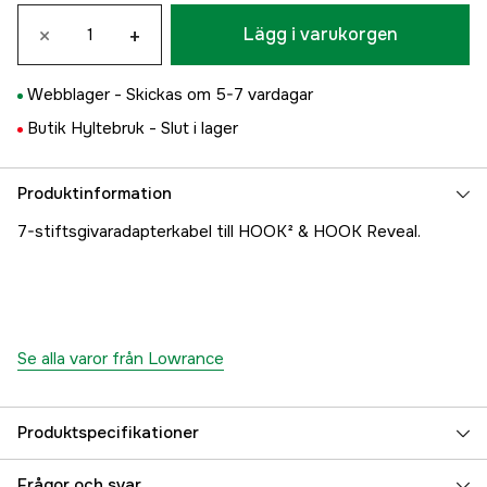
×
+
Lägg i varukorgen
Webblager -
Skickas om 5-7 vardagar
Butik Hyltebruk -
Slut i lager
Produktinformation
7-stiftsgivaradapterkabel till HOOK² & HOOK Reveal.
Se alla varor från Lowrance
Produktspecifikationer
Referensnummer
5000038546
Frågor och svar