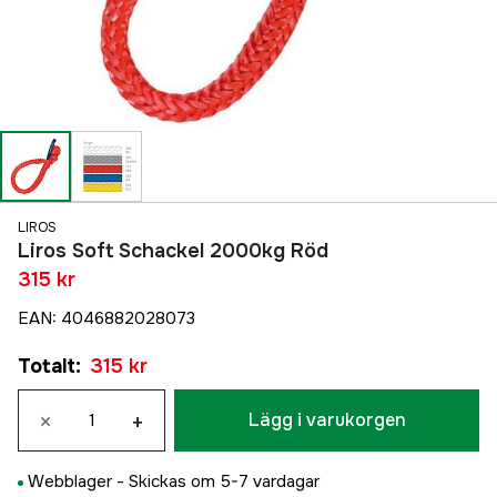
LIROS
Liros Soft Schackel 2000kg Röd
315 kr
EAN
:
4046882028073
Totalt
:
315 kr
×
+
Lägg i varukorgen
Webblager -
Skickas om 5-7 vardagar