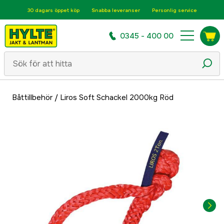
30 dagars öppet köp
Snabba leveranser
Personlig service
0345 - 400 00
Båttillbehör
/
Liros Soft Schackel 2000kg Röd