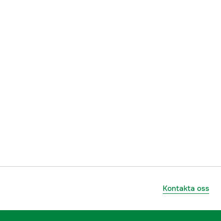
ummer
00146-0090-674
4046882307291
Kontakta oss