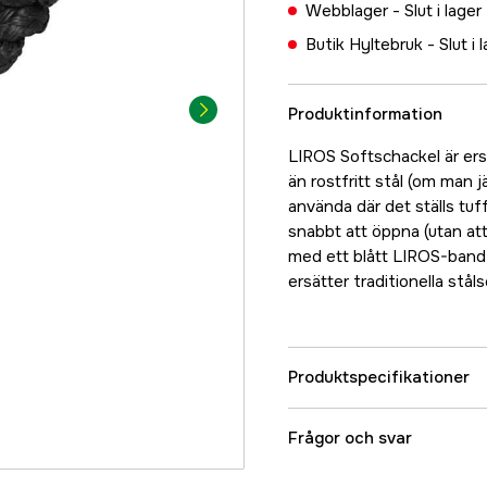
Webblager -
Slut i lager
Butik Hyltebruk -
Slut i 
Produktinformation
LIROS Softschackel är ersä
än rostfritt stål (om man j
använda där det ställs tuf
snabbt att öppna (utan a
med ett blått LIROS-band
ersätter traditionella stål
Produktspecifikationer
Referensnummer
Frågor och svar