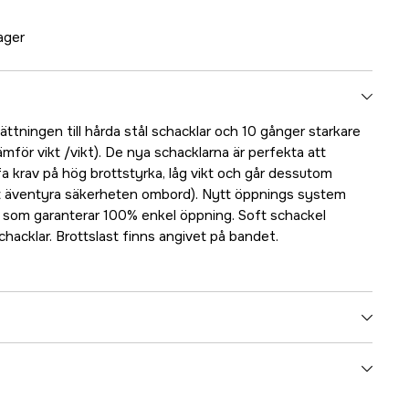
lager
ttningen till hårda stål schacklar och 10 gånger starkare
ämför vikt /vikt). De nya schacklarna är perfekta att
fa krav på hög brottstyrka, låg vikt och går dessutom
tt äventyra säkerheten ombord). Nytt öppnings system
 som garanterar 100% enkel öppning. Soft schackel
schacklar. Brottslast finns angivet på bandet.
5000024093