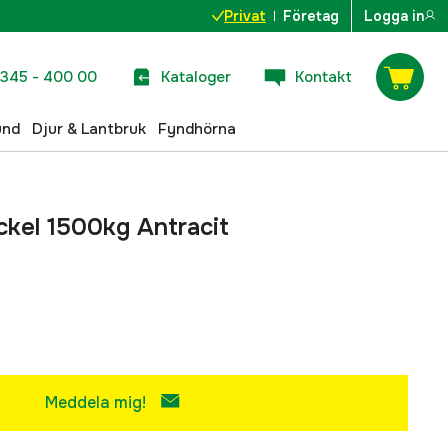
Privat
Företag
Logga in
345 - 400 00
Kataloger
Kontakt
und
Djur & Lantbruk
Fyndhörna
ckel 1500kg Antracit
Meddela mig!