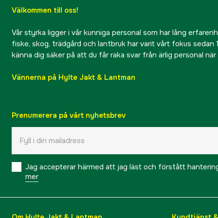
Välkommen till oss!
Vår styrka ligger i vår kunniga personal som har lång erfarenhet
fiske, skog, trädgård och lantbruk har varit vårt fokus sedan 1
känna dig säker på att du får raka svar från ärlig personal nä
Vännerna på Hylte Jakt & Lantman
Prenumerera på vårt nyhetsbrev
Jag accepterar härmed att jag läst och förstått hanteri
mer
Om Hylte Jakt & Lantman
Kundtjänst 