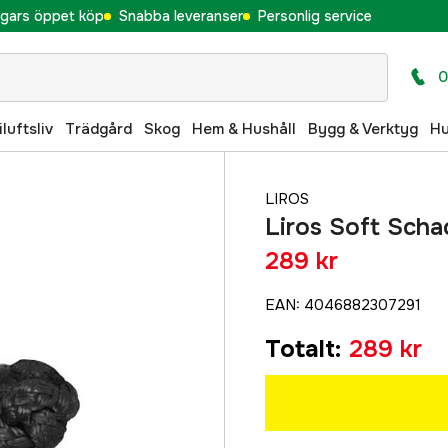
gars öppet köp
Snabba leveranser
Personlig service
0
iluftsliv
Trädgård
Skog
Hem & Hushåll
Bygg & Verktyg
H
LIROS
Liros Soft Scha
289 kr
EAN
:
4046882307291
Totalt
:
289 kr