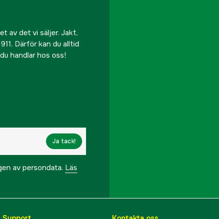
 av det vi säljer. Jakt,
911. Därför kan du alltid
r du handlar hos oss!
Ja tack!
ngen av persondata.
Läs
& Support
Kontakta oss