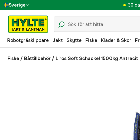
30 da
Sverige
Danmark
Suomi
Robotgräsklippare
Jakt
Skytte
Fiske
Kläder & Skor
Fr
Norge
Deutschland
Fiske
/
Båttillbehör
/
Liros Soft Schackel 1500kg Antracit