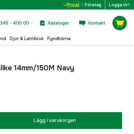
Privat
Företag
Logga in
345 - 400 00
Kataloger
Kontakt
und
Djur & Lantbruk
Fyndhörna
rsilke 14mm/150M Navy
Lägg i varukorgen