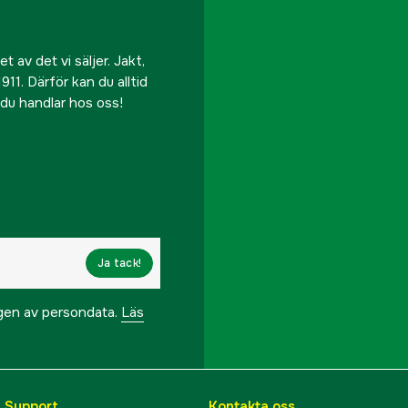
 av det vi säljer. Jakt,
911. Därför kan du alltid
r du handlar hos oss!
Ja tack!
ngen av persondata.
Läs
& Support
Kontakta oss