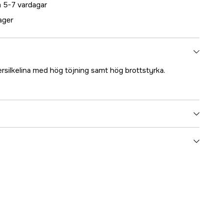
 5-7 vardagar
lager
ersilkelina med hög töjning samt hög brottstyrka.
5000022285
ummer
01110-1400-130
4046882012690