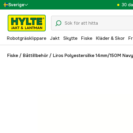
30 da
Sverige
Danmark
Suomi
Robotgräsklippare
Jakt
Skytte
Fiske
Kläder & Skor
Fr
Norge
Deutschland
Fiske
/
Båttillbehör
/
Liros Polyestersilke 14mm/150M Nav