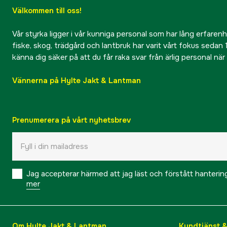
Välkommen till oss!
Vår styrka ligger i vår kunniga personal som har lång erfarenhet
fiske, skog, trädgård och lantbruk har varit vårt fokus sedan 1
känna dig säker på att du får raka svar från ärlig personal nä
Vännerna på Hylte Jakt & Lantman
Prenumerera på vårt nyhetsbrev
Jag accepterar härmed att jag läst och förstått hanteri
mer
Om Hylte Jakt & Lantman
Kundtjänst 