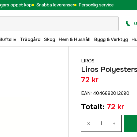
gars öppet köp
Snabba leveranser
Personlig service
0
iluftsliv
Trädgård
Skog
Hem & Hushåll
Bygg & Verktyg
H
y
LIROS
Liros Polyeste
72 kr
EAN
:
4046882012690
Totalt
:
72 kr
×
+