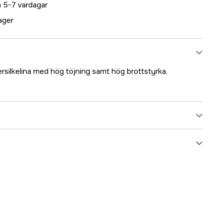
 5-7 vardagar
lager
ersilkelina med hög töjning samt hög brottstyrka.
5000022282
ummer
00111-1200-228
4046882012157