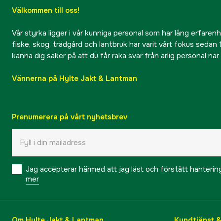
Välkommen till oss!
Vår styrka ligger i vår kunniga personal som har lång erfarenhet
fiske, skog, trädgård och lantbruk har varit vårt fokus sedan 1
känna dig säker på att du får raka svar från ärlig personal nä
Vännerna på Hylte Jakt & Lantman
Prenumerera på vårt nyhetsbrev
Jag accepterar härmed att jag läst och förstått hanteri
mer
Om Hylte Jakt & Lantman
Kundtjänst 