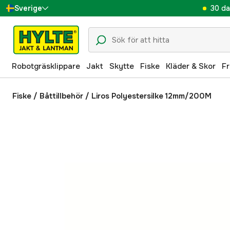
30 da
Sverige
Danmark
Suomi
Robotgräsklippare
Jakt
Skytte
Fiske
Kläder & Skor
Fr
Norge
Deutschland
Fiske
/
Båttillbehör
/
Liros Polyestersilke 12mm/200M