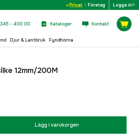
Privat
Företag
Logga in
345 - 400 00
Kataloger
Kontakt
und
Djur & Lantbruk
Fyndhörna
rsilke 12mm/200M
Lägg i varukorgen