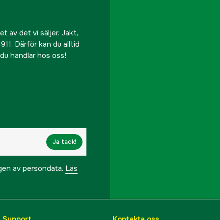
 av det vi säljer. Jakt,
911. Därför kan du alltid
r du handlar hos oss!
Ja tack!
ngen av persondata.
Läs
& Support
Kontakta oss