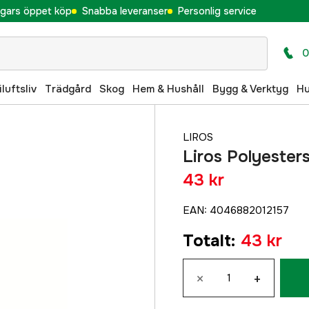
gars öppet köp
Snabba leveranser
Personlig service
0
iluftsliv
Trädgård
Skog
Hem & Hushåll
Bygg & Verktyg
H
LIROS
Liros Polyeste
43 kr
EAN
:
4046882012157
Totalt
:
43 kr
×
+