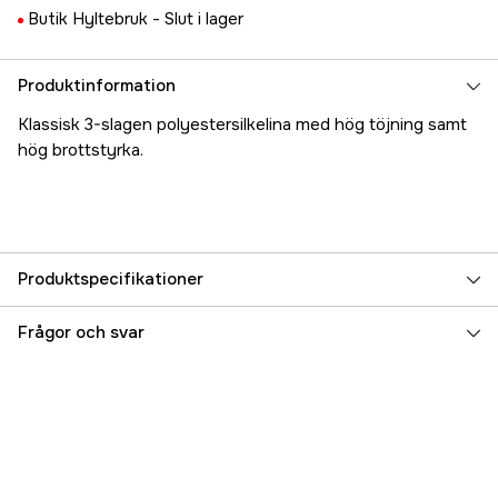
Butik Hyltebruk -
Slut i lager
Produktinformation
Klassisk 3-slagen polyestersilkelina med hög töjning samt
hög brottstyrka.
Produktspecifikationer
Referensnummer
5000022281
Frågor och svar
Tillverkarens artikelnummer
01110-1000-130
EAN
4046882012591