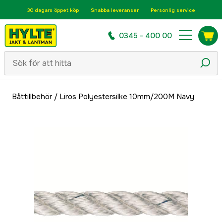
30 dagars öppet köp
Snabba leveranser
Personlig service
0345 - 400 00
Båttillbehör
/
Liros Polyestersilke 10mm/200M Navy