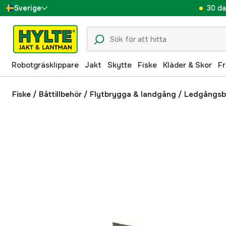
30 da
Sverige
Danmark
Suomi
Robotgräsklippare
Jakt
Skytte
Fiske
Kläder & Skor
Fr
Norge
Deutschland
Fiske
/
Båttillbehör
/
Flytbrygga & landgång
/
Ledgångsb