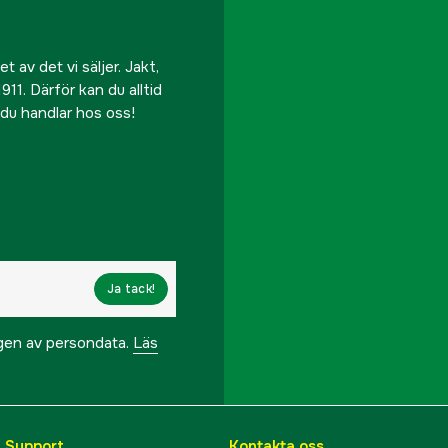
 av det vi säljer. Jakt,
911. Därför kan du alltid
r du handlar hos oss!
Ja tack!
ngen av persondata.
Läs
& Support
Kontakta oss