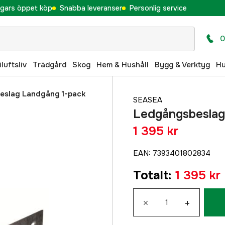
gars öppet köp
Snabba leveranser
Personlig service
0
iluftsliv
Trädgård
Skog
Hem & Hushåll
Bygg & Verktyg
H
eslag Landgång 1-pack
SEASEA
Ledgångsbeslag
1 395 kr
EAN
:
7393401802834
Totalt
:
1 395 kr
×
+