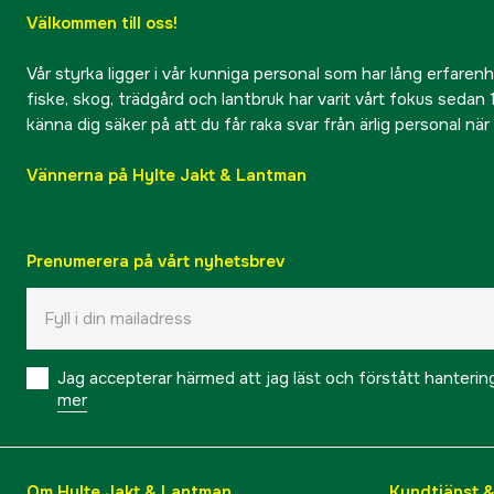
Välkommen till oss!
Vår styrka ligger i vår kunniga personal som har lång erfarenhet
fiske, skog, trädgård och lantbruk har varit vårt fokus sedan 1
känna dig säker på att du får raka svar från ärlig personal nä
Vännerna på Hylte Jakt & Lantman
Prenumerera på vårt nyhetsbrev
Jag accepterar härmed att jag läst och förstått hanteri
mer
Om Hylte Jakt & Lantman
Kundtjänst 