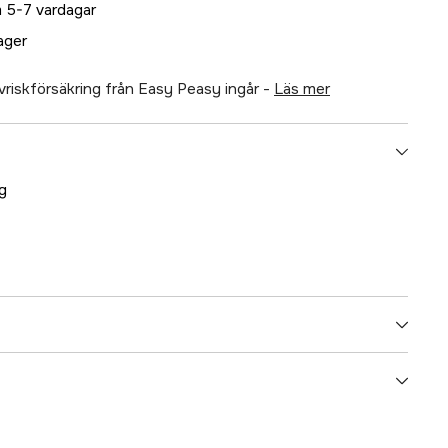
 5-7 vardagar
lager
älvriskförsäkring från Easy Peasy ingår -
läs mer
g
5000020660
ummer
17.80283