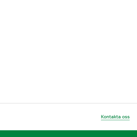
7393401802834
Kontakta oss