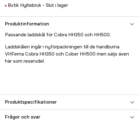
Butik Hyltebruk -
Slut i lager
Produktinformation
Passande laddskål för Cobra HH350 och HH500.
Laddskålen ingår i nyförpackningen till de handburna
VHFerna Cobra HH350 och Cober HH500 men säljs även
här som reservdel.
Produktspecifikationer
Referensnummer
5000070381
Frågor och svar
Tillverkarens artikelnummer
17.16667