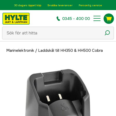
30 dagars öppet köp
Snabba leveranser
Personlig service
0345 - 400 00
Marinelektronik
/
Laddskål till HH350 & HH500 Cobra