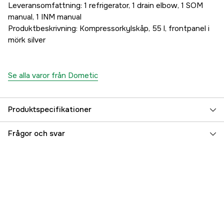
Leveransomfattning: 1 refrigerator, 1 drain elbow, 1 SOM
manual, 1 INM manual
Produktbeskrivning: Kompressorkylskåp, 55 l, frontpanel i
mörk silver
Se alla varor från Dometic
Produktspecifikationer
Referensnummer
5000074964
Frågor och svar
Tillverkarens artikelnummer
9620001486
EAN
7315091485951