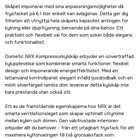
Skåpet imponerar med sina anpassningsmöjligheter då
frysfacket på 6,1 liter enkelt kan avlägsnas. Detta ger dig
friheten att utnyttja hela skåpets kapacitet antingen för
kylning eller djupfrysning, beroende på dina behov. Ett
praktiskt och flexibelt val för dem som söker både elegans
och funktionalitet.
Dometic NRX Kompressorkylskåp erbjuder en oöverträffad
kylupplevelse som kombinerar smarta funktioner, flexibel
design och imponerande energieffektivitet. Med en
lättanvänd kontrollpanel, elegant infälld ljusdiodbalk och en
mörk silverfärgad ramlös dörr, levererar detta kylskåp inte
bara prestanda utan också stil.
Ett av de framstående egenskaperna hos NRX är det
smarta ventilationsläget som skapar optimalt utrymme
mellan kylen och dörren. Den välutrustade interiören
erbjuder allt du behöver – från ett urtagbart frysfack för att
maximera kylförvaringen till två grönsaksfack som