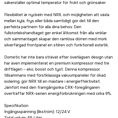
säkerställer optimal temperatur för frukt och grönsaker.
Flexibilitet är nyckeln med NRX, och möjligheten att växla
mellan kyla, frys eller båda samtidigt gör det till den
perfekta partnern för alla dina behov. Den
fullstorlekshandtaget ger enkel åtkomst från alla vinklar
och sammantaget skapar den ramlösa dörren med mörk
silverfärgad frontpanel en stilren och funktionell estetik.
Dometic har inte bara strävat efter överlägsen design utan
har även implementerat en premium kompressor med tre
driftlägen – eko, boost och tyst. Denna kompressor,
tillsammans med förstklassiga vakuumpaneler för ökad
isolering, gör NRX till en mästare i energieffektivitet.
Jämfört med den framgångsrika CRX-föregångaren
överträffar NRX-serien energiförbrukningen med cirka 9%.
Specifikation
Ingångsspänning (likström): 12/24 V
Total volym: 55 Liter