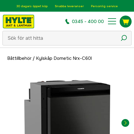
30 dagars öppet köp
Snabba leveranser
Personlig service
0345 - 400 00
Båttillbehör
/
Kylskåp Dometic Nrx-C60l