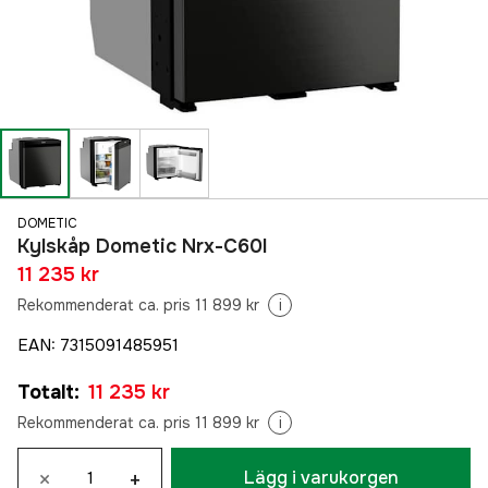
DOMETIC
Kylskåp Dometic Nrx-C60l
11 235 kr
Rekommenderat ca. pris 11 899 kr
i
EAN
:
7315091485951
Totalt
:
11 235 kr
Rekommenderat ca. pris 11 899 kr
i
×
+
Lägg i varukorgen