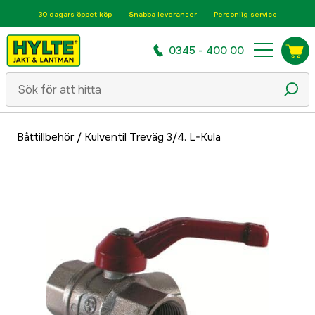
30 dagars öppet köp
Snabba leveranser
Personlig service
0345 - 400 00
Båttillbehör
/
Kulventil Treväg 3/4. L-Kula