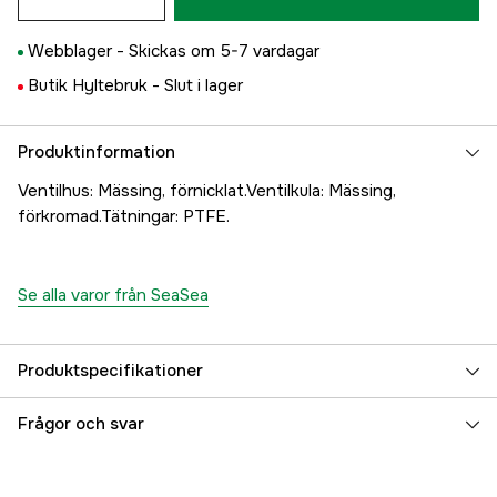
Webblager -
Skickas om 5-7 vardagar
Butik Hyltebruk -
Slut i lager
Produktinformation
Ventilhus: Mässing, förnicklat.Ventilkula: Mässing,
förkromad.Tätningar: PTFE.
Se alla varor från SeaSea
Produktspecifikationer
Referensnummer
5000020328
Frågor och svar
Tillverkarens artikelnummer
17.5136