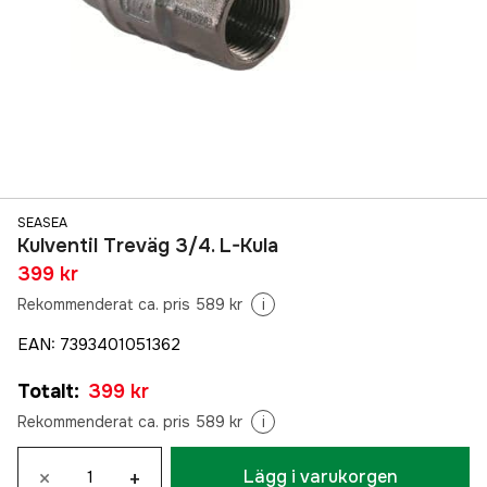
SEASEA
Kulventil Treväg 3/4. L-Kula
399 kr
Rekommenderat ca. pris 589 kr
i
EAN
:
7393401051362
Totalt
:
399 kr
Rekommenderat ca. pris 589 kr
i
×
+
Lägg i varukorgen