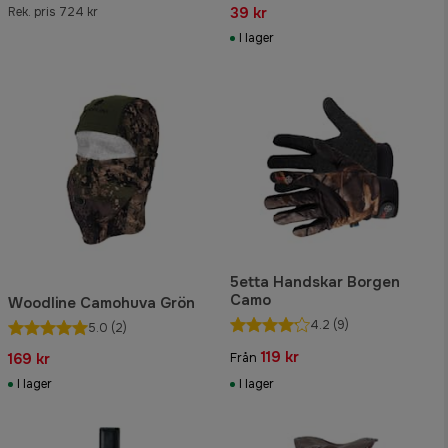
39 kr
Rek. pris 724 kr
I lager
5etta Handskar Borgen
Camo
Woodline Camohuva Grön
4.2
(9)
5.0
(2)
119 kr
169 kr
Från
I lager
I lager