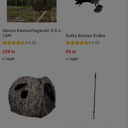
Genzo Kamouflagenät 4,5 x
1,5M
5etta Bulvan Kråka
4.6
(8)
5.0
(6)
229 kr
59 kr
I lager
I lager