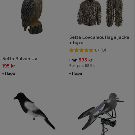
5etta Lövcamouflage jacka
+ byxa
4.7
(13)
5etta Bulvan Uv
595 kr
Från
195 kr
Rek. pris 695 kr
I lager
I lager