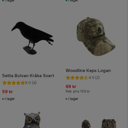
I lager
I lager
Woodline Keps Logan
5etta Bulvan Kråka Svart
4.5
(2)
5.0
(4)
69 kr
59 kr
Rek. pris 159 kr
I lager
I lager