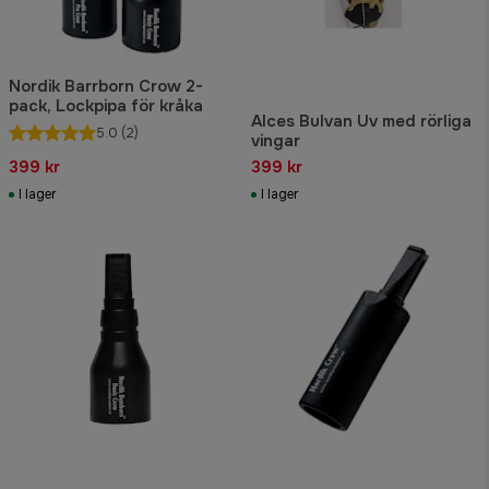
Nordik Barrborn Crow 2-
pack, Lockpipa för kråka
Alces Bulvan Uv med rörliga
5.0
(2)
vingar
399 kr
399 kr
I lager
I lager