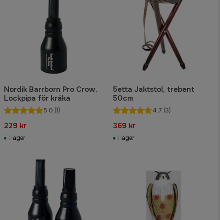
Nordik Barrborn Pro Crow,
5etta Jaktstol, trebent
Lockpipa för kråka
50cm
5.0
(1)
4.7
(3)
229 kr
369 kr
I lager
I lager