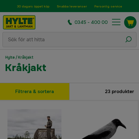
30 dagars öppet köp
Snabba leveranser
Personlig service
0345 - 400 00
Hylte
/
Kråkjakt
Kråkjakt
Filtrera & sortera
23
produkter