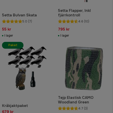
5etta Flapper, Inkl
5etta Bulvan Skata
fjärrkontroll
5.0
(7)
4.6
(10)
55 kr
795 kr
I lager
I lager
Paket
Tejp Elastisk CAMO
Woodland Green
Kråkjaktpaket
4.7
(3)
679 kr