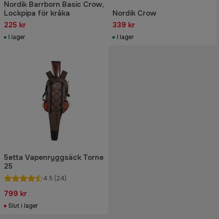
Nordik Barrborn Basic Crow,
Lockpipa för kråka
Nordik Crow
225 kr
339 kr
I lager
I lager
5etta Vapenryggsäck Torne
25
4.5
(24)
799 kr
Slut i lager