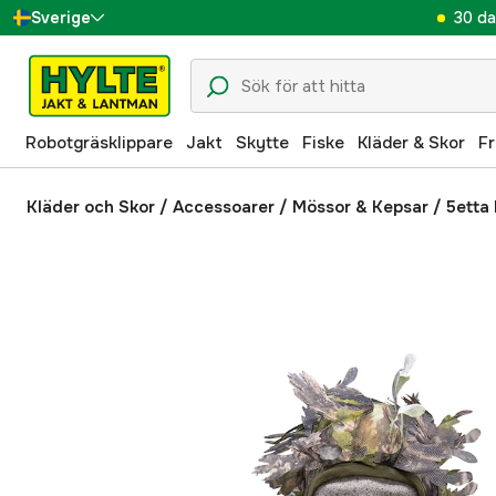
30 da
Sverige
Danmark
Suomi
Robotgräsklippare
Jakt
Skytte
Fiske
Kläder & Skor
Fr
Norge
Deutschland
Kläder och Skor
/
Accessoarer
/
Mössor & Kepsar
/
5etta