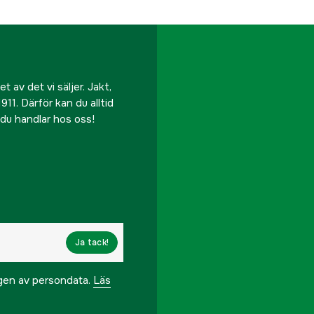
 av det vi säljer. Jakt,
911. Därför kan du alltid
r du handlar hos oss!
Ja tack!
ngen av persondata.
Läs