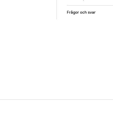
Färgton
Frågor och svar
Referensnummer
Tillverkarens artikeln
EAN