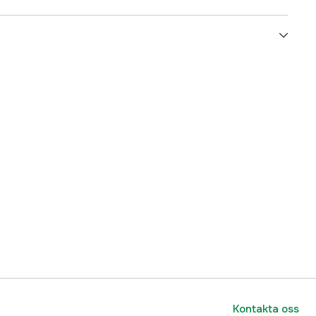
Grön, Kamouflage
3000007102
ummer
7333080034652
7333080034652
Kontakta oss