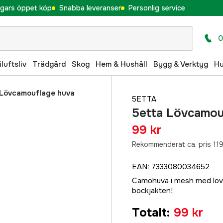
gars öppet köp
Snabba leveranser
Personlig service
0
iluftsliv
Trädgård
Skog
Hem & Hushåll
Bygg & Verktyg
H
 Lövcamouflage huva
5ETTA
5etta Lövcamou
99 kr
Rekommenderat ca. pris 119
EAN
:
7333080034652
Camohuva i mesh med lövc
bockjakten!
Totalt
:
99 kr