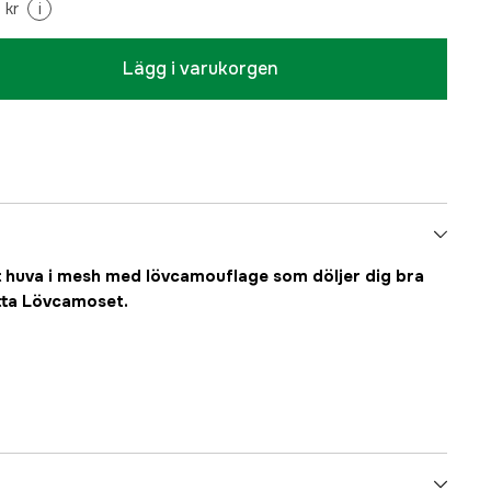
 kr
i
Lägg i varukorgen
Lätt huva i mesh med lövcamouflage som döljer dig bra
etta Lövcamoset.