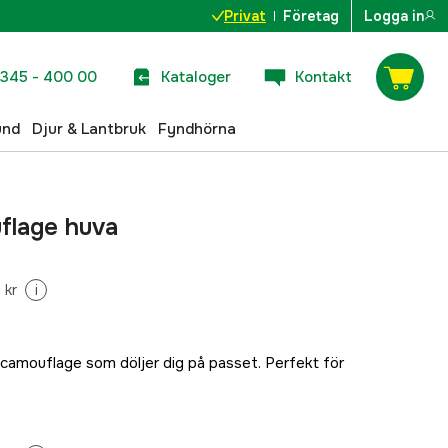
Privat
Företag
Logga in
345 - 400 00
Kataloger
Kontakt
und
Djur & Lantbruk
Fyndhörna
flage huva
 kr
i
amouflage som döljer dig på passet. Perfekt för