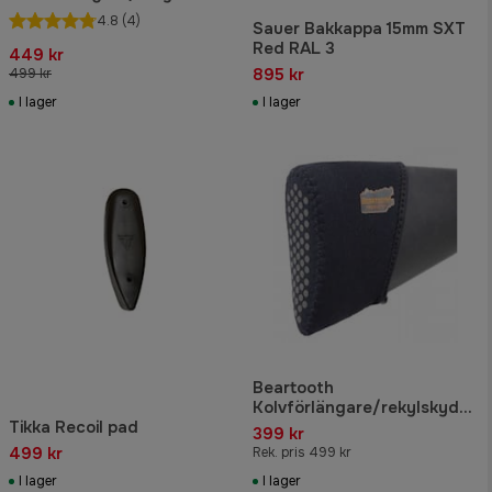
Brun
4.8
(4)
Sauer Bakkappa 15mm SXT
Red RAL 3
449 kr
895 kr
499 kr
I lager
I lager
Beartooth
Kolvförlängare/rekylskydd,
Tikka Recoil pad
Svart
399 kr
499 kr
Rek. pris 499 kr
I lager
I lager