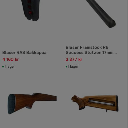
Blaser Framstock R8
Blaser RAS Bakkappa
Success Stutzen 17mm
58cm Grön
4 160 kr
3 377 kr
I lager
I lager