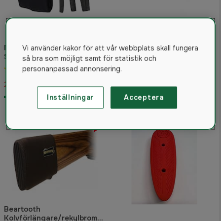
Tikka T3X/T1X Bred
Mjoelner Kolvförlängare
Framstock Soft Touch
Vi använder kakor för att vår webbplats skall fungera
Svart
så bra som möjligt samt för statistik och
5.0
(3)
personanpassad annonsering.
4.0
(1)
785 kr
209 kr
Rek. pris 919 kr
I lager
I lager
Inställningar
Acceptera
10%
Beartooth
Kolvförlängare/rekylbroms