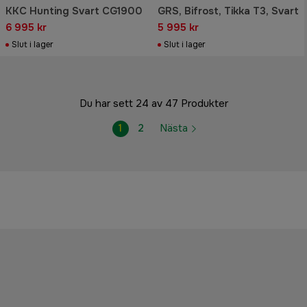
KKC Hunting Svart CG1900
GRS, Bifrost, Tikka T3, Svart
6 995 kr
5 995 kr
Slut i lager
Slut i lager
Du har sett 24 av 47 Produkter
1
2
Nästa