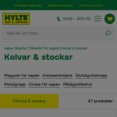
30 dagars öppet köp
Snabba leveranser
Personlig service
0345 - 400 00
Hylte
/
Skytte
/
Tillbehör för skytte
/
Kolvar & stockar
Kolvar & stockar
Magasin för vapen
Kolvkamshöjare
Slutstycksknopp
Pistolgrepp
Choke för vapen
Pilbågstillbehör
Filtrera & sortera
47
produkter