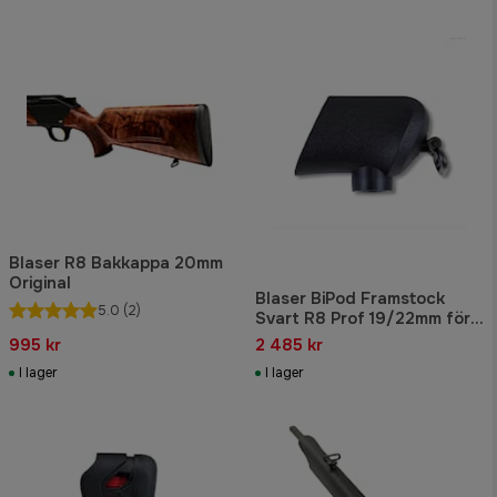
Blaser R8 Bakkappa 20mm
Original
Blaser BiPod Framstock
5.0
(2)
Svart R8 Prof 19/22mm för
Carbon BiPod
995 kr
2 485 kr
I lager
I lager