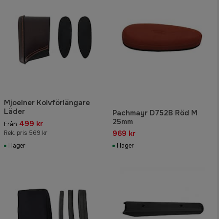
Mjoelner Kolvförlängare
Läder
Pachmayr D752B Röd M
25mm
499 kr
Från
969 kr
Rek. pris 569 kr
I lager
I lager