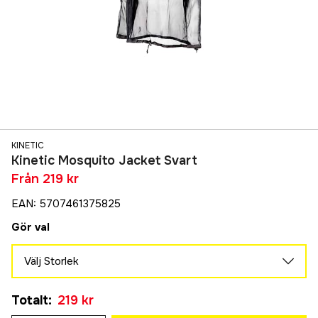
KINETIC
Kinetic Mosquito Jacket Svart
Från
219 kr
EAN
:
5707461375825
Gör val
Välj Storlek
M
Totalt
:
219 kr
219 kr
L