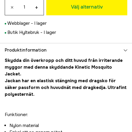
×
+
234 kr
Välj alternativ
XL
219 kr
Webblager -
I lager
Butik Hyltebruk -
I lager
Produktinformation
Skydda din överkropp och ditt huvud från irriterande
myggor med denna skyddande Kinetic Mosquito
Jacket.
Jackan har en elastisk stängning med dragsko för
säker passform och huvudnät med dragkedja. Ultrafint
polyesternät.
Funktioner:
Nylon material