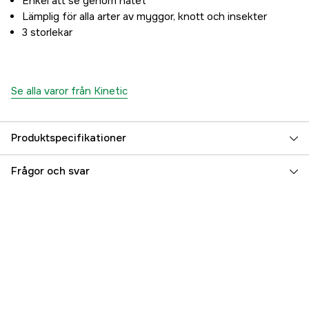
Enkel att se genom nätet
Lämplig för alla arter av myggor, knott och insekter
3 storlekar
Se alla varor från Kinetic
Produktspecifikationer
Färgton
Svart
Frågor och svar
Referensnummer
3000026187
Tillverkarens artikelnummer
H109-007-M
EAN
5707461375825