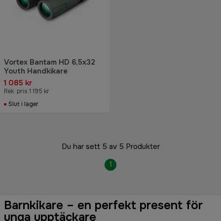
Vortex Bantam HD 6,5x32
Youth Handkikare
1 085 kr
Rek. pris 1 195 kr
Slut i lager
Du har sett 5 av 5 Produkter
1
Barnkikare – en perfekt present för
unga upptäckare