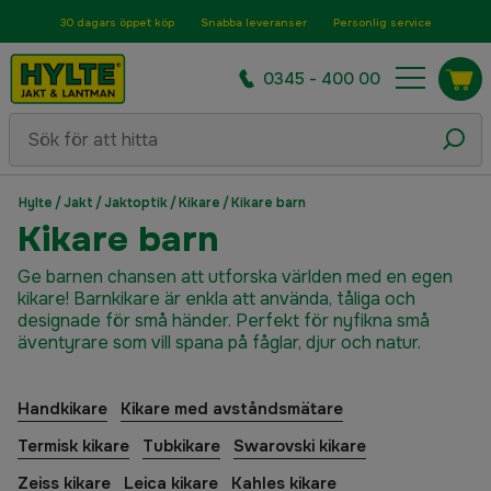
30 dagars öppet köp
Snabba leveranser
Personlig service
0345 - 400 00
Hylte
/
Jakt
/
Jaktoptik
/
Kikare
/
Kikare barn
Kikare barn
Ge barnen chansen att utforska världen med en egen
kikare! Barnkikare är enkla att använda, tåliga och
designade för små händer. Perfekt för nyfikna små
äventyrare som vill spana på fåglar, djur och natur.
Handkikare
Kikare med avståndsmätare
Termisk kikare
Tubkikare
Swarovski kikare
Zeiss kikare
Leica kikare
Kahles kikare