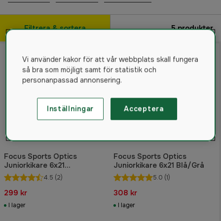
Filtrera & sortera
5
produkter
Vi använder kakor för att vår webbplats skall fungera
så bra som möjligt samt för statistik och
personanpassad annonsering.
Inställningar
Acceptera
Focus Sports Optics
Focus Sports Optics
Juniorkikare 6x21
Juniorkikare 6x21 Blå/Grå
Grön/Orange
4.5
(2)
5.0
(1)
299 kr
308 kr
I lager
I lager