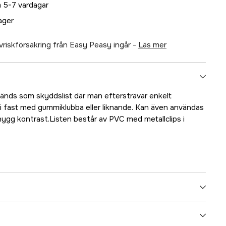
 5-7 vardagar
lager
älvriskförsäkring från Easy Peasy ingår -
läs mer
nvänds som skyddslist där man eftersträvar enkelt
 ni fast med gummiklubba eller liknande. Kan även användas
nygg kontrast.Listen består av PVC med metallclips i
5000019960