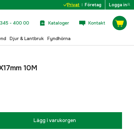
Privat
Företag
Logga in
345 - 400 00
Kataloger
Kontakt
und
Djur & Lantbruk
Fyndhörna
11X17mm 10M
Lägg i varukorgen