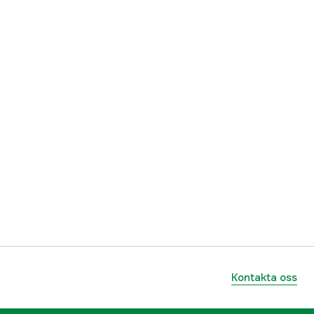
ummer
17.6031
7393012373839
Kontakta oss