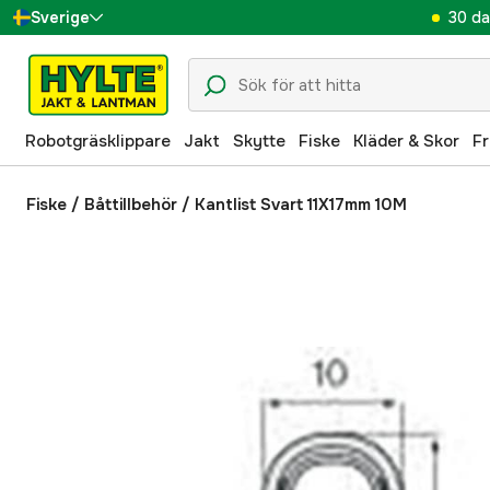
30 da
Sverige
Danmark
Suomi
Robotgräsklippare
Jakt
Skytte
Fiske
Kläder & Skor
Fr
Norge
Deutschland
Fiske
/
Båttillbehör
/
Kantlist Svart 11X17mm 10M