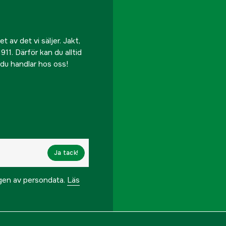
 av det vi säljer. Jakt,
911. Därför kan du alltid
r du handlar hos oss!
Ja tack!
ngen av persondata.
Läs