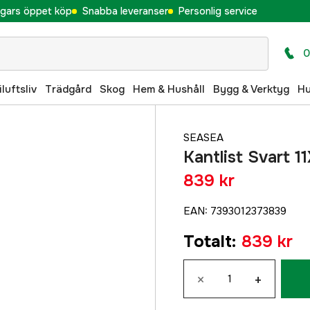
gars öppet köp
Snabba leveranser
Personlig service
0
iluftsliv
Trädgård
Skog
Hem & Hushåll
Bygg & Verktyg
H
SEASEA
Kantlist Svart 
839 kr
EAN
:
7393012373839
Totalt
:
839 kr
×
+