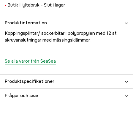
Butik Hyltebruk -
Slut i lager
Produktinformation
Kopplingsplintar/ sockerbitar i polypropylen med 12 st.
skruvanslutningar med mässingsklämmor.
Se alla varor från SeaSea
Produktspecifikationer
Referensnummer
5000031088
Frågor och svar
Tillverkarens artikelnummer
17.71400
EAN
7393401714007