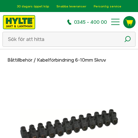
30 dagars öppet köp
Snabba leveranser
Personlig service
0345 - 400 00
Båttillbehör
/
Kabelförbindning 6-10mm Skruv