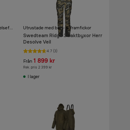
Modern passform för optimal rörelsefrihet
Utrustade med ben- & framfickor
Swedteam Ridge 3 Jaktbyxor Herr
Desolve Veil
4.7
(3)
1 899 kr
Från
Rek. pris 2 399 kr
I lager