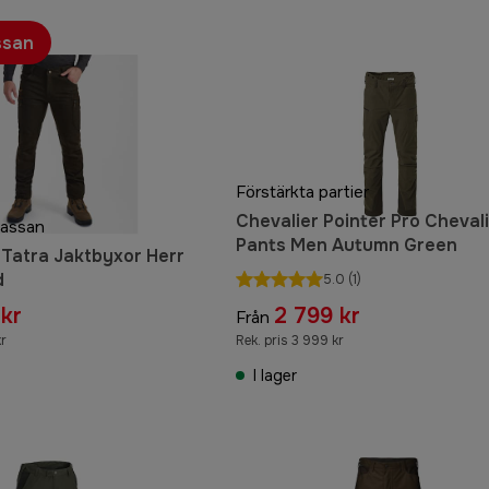
ssan
Förstärkta partier
Chevalier Pointer Pro Cheval
kassan
Pants Men Autumn Green
Tatra Jaktbyxor Herr
d
5.0
(1)
kr
2 799 kr
Från
kr
Rek. pris 3 999 kr
I lager