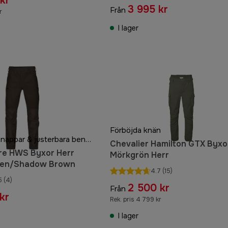
kr
3 995 kr
Från
r
I lager
Förböjda knän
Dubbla tryckknappar & justerbara benslut
Chevalier Hamilton GTX Byxo
ire HWS Byxor Herr
Mörkgrön Herr
een/Shadow Brown
4.7
(15)
5
(4)
2 500 kr
Från
kr
Rek. pris 4 799 kr
I lager