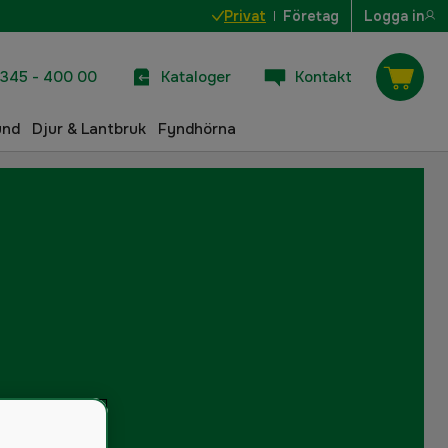
Privat
Företag
Logga in
345 - 400 00
Kataloger
Kontakt
und
Djur & Lantbruk
Fyndhörna