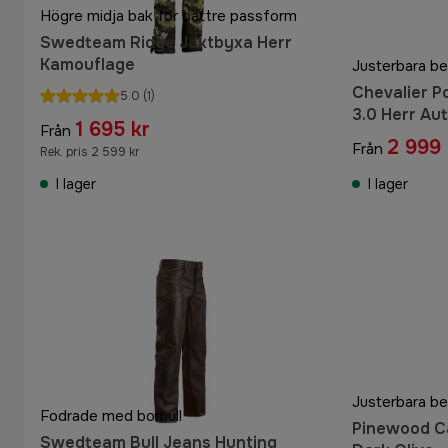
Högre midja bak för bättre passform
Swedteam Ridge Jaktbyxa Herr
Kamouflage
Justerbara be
Chevalier P
5.0
(1)
3.0 Herr Au
1 695 kr
Från
2 999 
Från
Rek. pris 2 599 kr
I lager
I lager
Fodrade med bomull
Pinewood Ca
Swedteam Bull Jeans Hunting