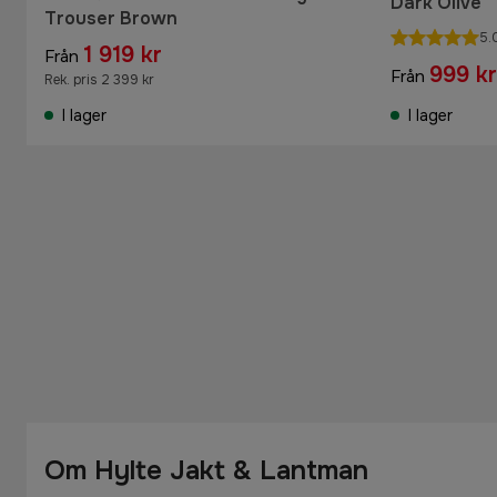
Dark Olive
Trouser Brown
5.
1 919 kr
Från
999 kr
Från
Rek. pris 2 399 kr
I lager
I lager
Om Hylte Jakt & Lantman