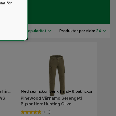
amt för
Sortera på:
Popularitet
Produkter per sida:
24
6
5
4
2
6
6
Benfickor med dragkedja & patronhållare
Med sex fickor: ben-, hand- & bakfickor
HWS
Pinewood Värnamo Serengeti
Byxor Herr Hunting Olive
5.0
(1)