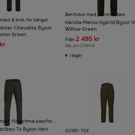
Benfickor med patronhållare
nslut & krok för kängor
Härkila Metso Hybrid Byxor H
ointer Chevalite Byxor
Willow Green
tumn Green
2 495 kr
Från
kr
Rek. pris 3 595 kr
I lager
Justerbara benslut för optimal passform
ribou Tc Byxor Herr
GORE-TEX