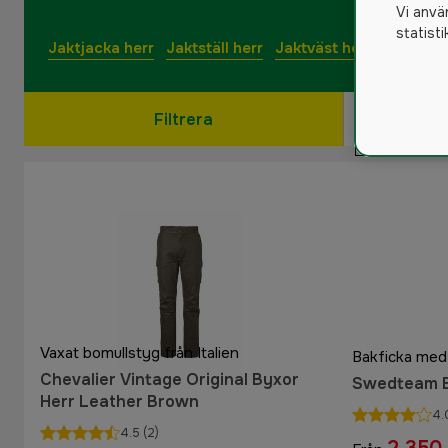
Vi anvä
statist
Jaktjacka herr
Jaktställ herr
Jaktväst herr
Jakttröj
Filtrera
Vaxat bomullstyg från Italien
Bakficka med
Chevalier Vintage Original Byxor
Swedteam B
Herr Leather Brown
4.
4.5
(2)