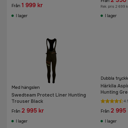
2 350 
Från
1 999 kr
Från
Rek. pris 2 699 k
I lager
I lager
Härkila Asp
Med hängslen
Hunting Gr
Swedteam Protect Liner Hunting
Trouser Black
4.
2 995 kr
2 995 
Från
Från
I lager
I lager