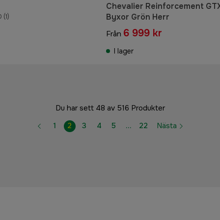
Chevalier Reinforcement GT
Byxor Grön Herr
0
(1)
6 999 kr
Från
I lager
Du har sett 48 av 516 Produkter
1
2
3
4
5
…
22
Nästa