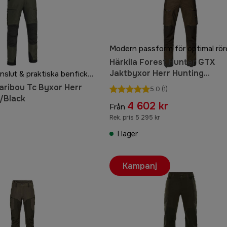
Härkila Forest Hunter GTX
Jaktbyxor Herr Hunting
Justerbara benslut & praktiska benfickor
Green/Shadow Brown
ribou Tc Byxor Herr
5.0
(1)
/Black
4 602 kr
Från
Rek. pris 5 295 kr
I lager
Kampanj