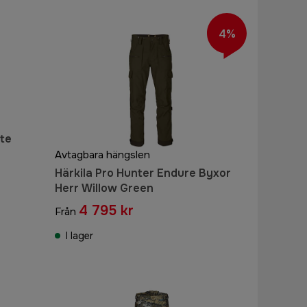
4%
ite
Avtagbara hängslen
Härkila Pro Hunter Endure Byxor
Herr Willow Green
4 795 kr
Från
I lager