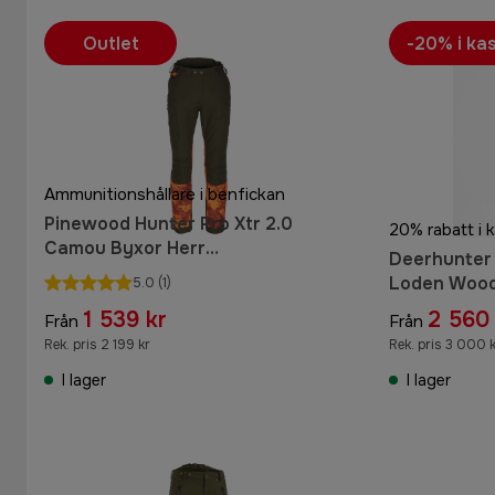
Outlet
-20% i ka
Ammunitionshållare i benfickan
Pinewood Hunter Pro Xtr 2.0
20% rabatt i 
Camou Byxor Herr
Deerhunter 
Mossgreen/Strata Blaze
Loden Woo
5.0
(1)
1 539 kr
2 560 
Från
Från
Rek. pris 2 199 kr
Rek. pris 3 000 
I lager
I lager