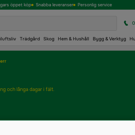
gars öppet köp
Snabba leveranser
Personlig service
0
iluftsliv
Trädgård
Skog
Hem & Hushåll
Bygg & Verktyg
H
err
ng och långa dagar i fält.