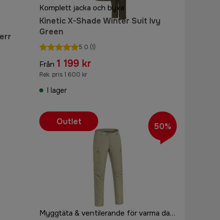
Komplett jacka och byxa
Kinetic X-Shade Winter Suit Ivy
Green
err
5.0
(1)
1 199 kr
Från
Rek. pris 1 600 kr
I lager
Outlet
50%
Myggtäta & ventilerande för varma dagar