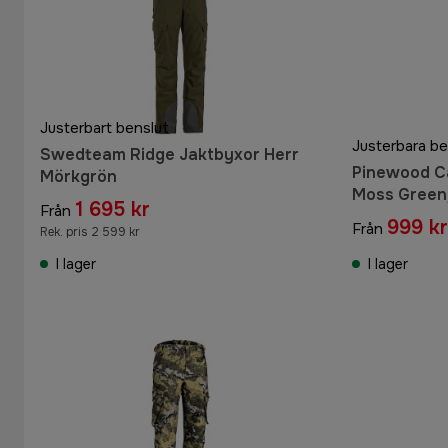
Justerbart benslut
Swedteam Ridge Jaktbyxor Herr
Pinewood Ca
Mörkgrön
Moss Green
1 695 kr
Från
999 kr
Från
Rek. pris 2 599 kr
I lager
I lager