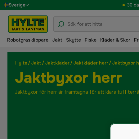
30 da
Sverige
Danmark
Suomi
Robotgräsklippare
Jakt
Skytte
Fiske
Kläder & Skor
Fr
Norge
Deutschland
Hylte
/
Jakt
/
Jaktkläder
/
Jaktkläder herr
/
Jaktbyxor h
Jaktbyxor herr
Jaktbyxor för herr är framtagna för att klara tuff terrä