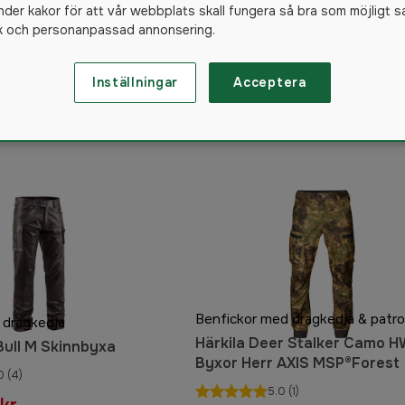
nder kakor för att vår webbplats skall fungera så bra som möjligt s
ik och personanpassad annonsering.
a herr
Jaktskjorta herr
Inställningar
Acceptera
516
produkter
 dragkedja
Härkila Deer Stalker Camo 
ull M Skinnbyxa
Byxor Herr AXIS MSP®Forest
0
(4)
5.0
(1)