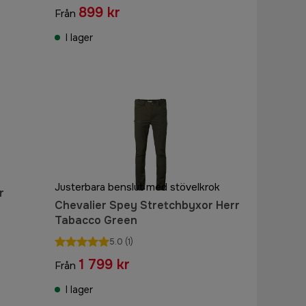
899 kr
Från
I lager
Justerbara benslut med stövelkrok
r
Chevalier Spey Stretchbyxor Herr
Tabacco Green
5.0
(1)
1 799 kr
Från
I lager