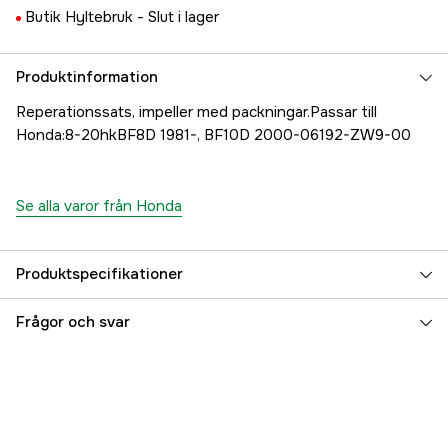
Butik Hyltebruk -
Slut i lager
Produktinformation
Reperationssats, impeller med packningar.Passar till
Honda:8-20hkBF8D 1981-, BF10D 2000-06192-ZW9-00
Se alla varor från Honda
Produktspecifikationer
Referensnummer
5000019714
Frågor och svar
Tillverkarens artikelnummer
06192-ZW9-010
EAN
7393401822221