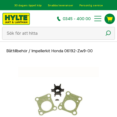
30 dagars öppet köp
Snabba leveranser
Personlig service
0345 - 400 00
Båttillbehör
/
Impellerkit Honda 06192-Zw9-00