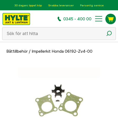
30 dagars öppet köp
Snabba leveranser
Personlig service
0345 - 400 00
Båttillbehör
/
Impellerkit Honda 06192-Zv4-00