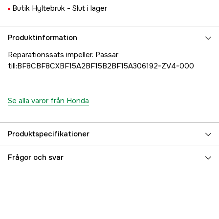
Butik Hyltebruk -
Slut i lager
Produktinformation
Reparationssats impeller. Passar
till:BF8CBF8CXBF15A2BF15B2BF15A306192-ZV4-000
Se alla varor från Honda
Produktspecifikationer
Referensnummer
5000019709
Frågor och svar
Tillverkarens artikelnummer
06192-ZV4-000
EAN
7393401822214