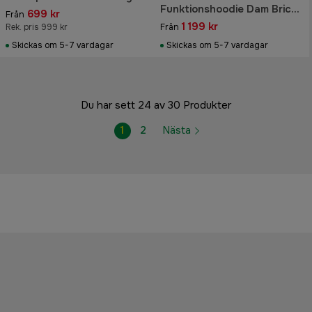
Melange
Funktionshoodie Dam Brick
699 kr
Från
Pink
1 199 kr
Rek. pris 999 kr
Från
Skickas om 5-7 vardagar
Skickas om 5-7 vardagar
Du har sett 24 av 30 Produkter
1
2
Nästa