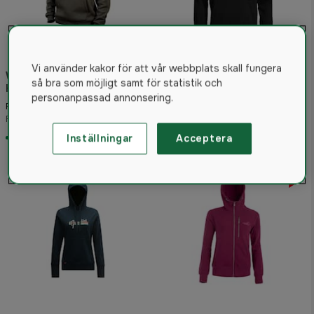
Basic Hoody "Jakt i blodet"
Vi använder kakor för att vår webbplats skall fungera
Westin Original Hoodie
Unisex Svart
så bra som möjligt samt för statistik och
Huvtröja Grön
5.0
(1)
personanpassad annonsering.
586 kr
Från
399 kr
Rek. pris 800 kr
Från
I lager
I lager
Inställningar
Acceptera
30%