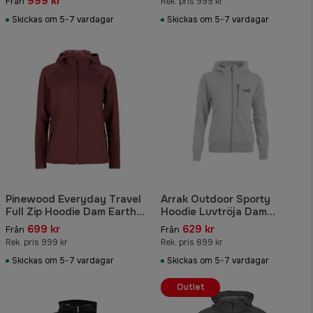
999 kr
Från
Rek. pris 999 kr
Skickas om 5-7 vardagar
Skickas om 5-7 vardagar
Pinewood Everyday Travel
Arrak Outdoor Sporty
Full Zip Hoodie Dam Earth
Hoodie Luvtröja Dam
Plum Melange
Ljusgrå melerad
699 kr
629 kr
Från
Från
Rek. pris 999 kr
Rek. pris 899 kr
Skickas om 5-7 vardagar
Skickas om 5-7 vardagar
Outlet