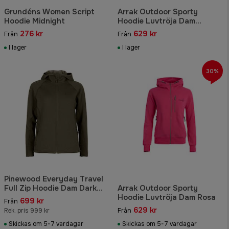
Grundéns Women Script
Arrak Outdoor Sporty
Hoodie Midnight
Hoodie Luvtröja Dam
Fuchsia
276 kr
629 kr
Från
Från
I lager
I lager
30%
Pinewood Everyday Travel
Full Zip Hoodie Dam Dark
Arrak Outdoor Sporty
Green Melange
Hoodie Luvtröja Dam Rosa
699 kr
Från
629 kr
Rek. pris 999 kr
Från
Skickas om 5-7 vardagar
Skickas om 5-7 vardagar