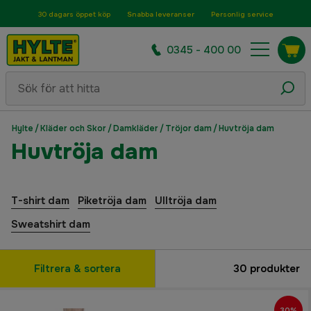
30 dagars öppet köp
Snabba leveranser
Personlig service
0345 - 400 00
Hylte
/
Kläder och Skor
/
Damkläder
/
Tröjor dam
/
Huvtröja dam
Huvtröja dam
T-shirt dam
Piketröja dam
Ulltröja dam
Sweatshirt dam
Filtrera & sortera
30
produkter
30%