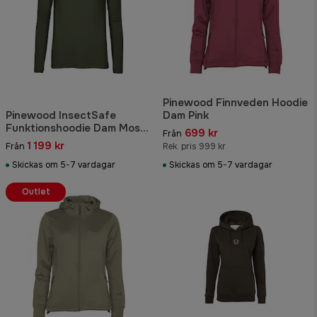
Pinewood Finnveden Hoodie
Pinewood InsectSafe
Dam Pink
Funktionshoodie Dam Moss
699 kr
Från
Green
1 199 kr
Från
Rek. pris 999 kr
Skickas om 5-7 vardagar
Skickas om 5-7 vardagar
Outlet