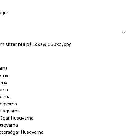
lager
m sitter bl.a på 550 & 560xp/xpg
arna
arna
arna
arna
varna
usqvarna
Husqvarna
sågar Husqvarna
usqvarna
otorsågar Husqvarna