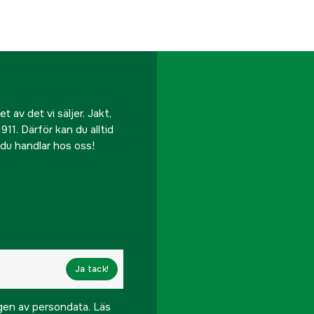
Tillverkarens artikeln
EAN
 av det vi säljer. Jakt,
911. Därför kan du alltid
r du handlar hos oss!
Ja tack!
ngen av persondata.
Läs