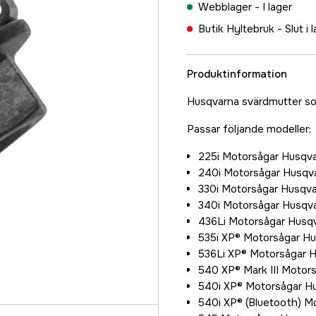
Webblager -
I lager
Butik Hyltebruk -
Slut i 
Produktinformation
Husqvarna svärdmutter so
Passar följande modeller:
225i Motorsågar Husqv
240i Motorsågar Husqv
330i Motorsågar Husqv
340i Motorsågar Husqv
436Li Motorsågar Husq
535i XP® Motorsågar H
536Li XP® Motorsågar 
540 XP® Mark III Motor
540i XP® Motorsågar H
540i XP® (Bluetooth) M