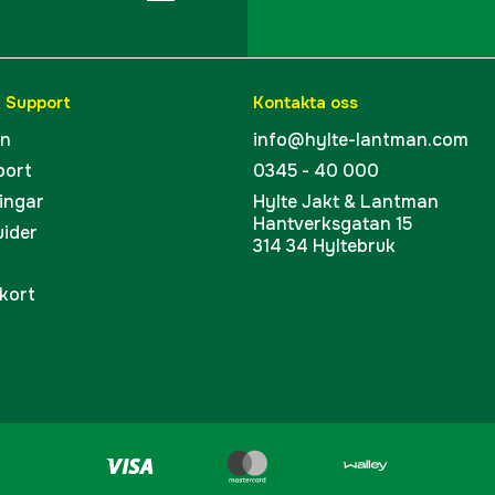
& Support
Kontakta oss
en
info@hylte-lantman.com
port
0345 - 40 000
ingar
Hylte Jakt & Lantman
Hantverksgatan 15
uider
314 34 Hyltebruk
kort