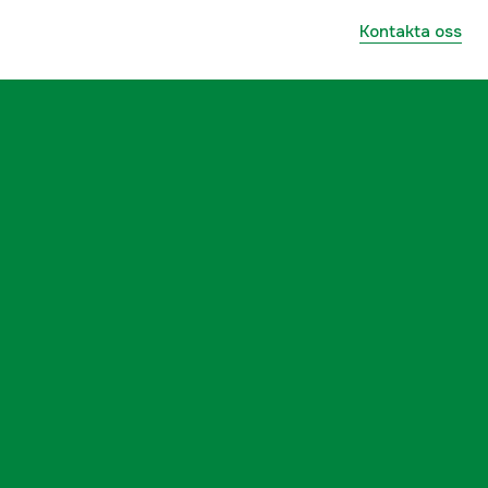
ummer
5051973-01
Kontakta oss
7391883667088