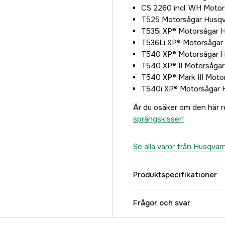
CS 2260 incl. WH Moto
T525 Motorsågar Husq
T535i XP® Motorsågar 
T536Li XP® Motorsågar
T540 XP® Motorsågar 
T540 XP® II Motorsåga
T540 XP® Mark III Moto
T540i XP® Motorsågar 
Är du osäker om den här r
sprängskisser!
Se alla varor från Husqvar
Produktspecifikationer
Referensnummer
Frågor och svar