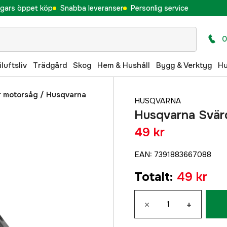
gars öppet köp
Snabba leveranser
Personlig service
0
iluftsliv
Trädgård
Skog
Hem & Hushåll
Bygg & Verktyg
H
ör motorsåg
/
Husqvarna
HUSQVARNA
Husqvarna Svär
49 kr
EAN
:
7391883667088
Totalt
:
49 kr
×
+