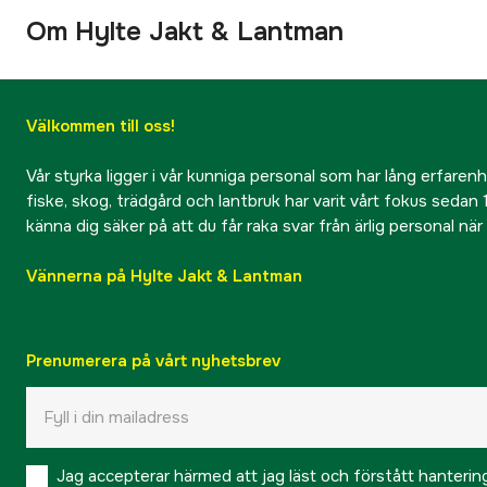
Om Hylte Jakt & Lantman
Välkommen till oss!
Vår styrka ligger i vår kunniga personal som har lång erfarenhet
fiske, skog, trädgård och lantbruk har varit vårt fokus sedan 1
känna dig säker på att du får raka svar från ärlig personal nä
Vännerna på Hylte Jakt & Lantman
Prenumerera på vårt nyhetsbrev
Jag accepterar härmed att jag läst och förstått hanteri