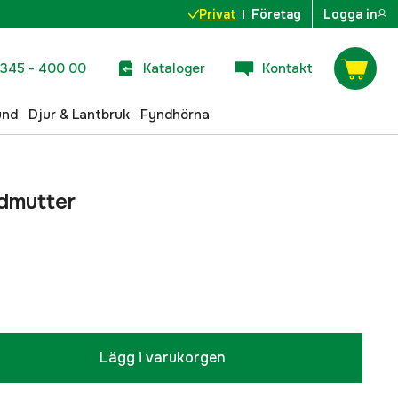
Privat
Företag
Logga in
345 - 400 00
Kataloger
Kontakt
und
Djur & Lantbruk
Fyndhörna
dmutter
Lägg i varukorgen