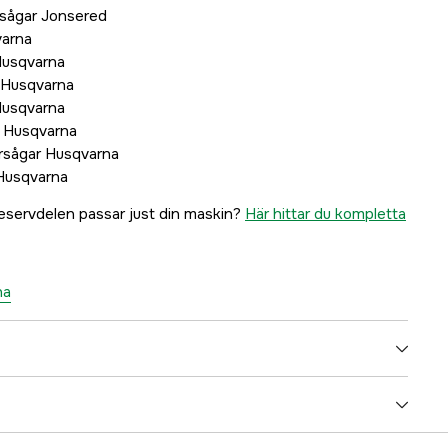
rsågar Jonsered
varna
Husqvarna
 Husqvarna
Husqvarna
r Husqvarna
rsågar Husqvarna
Husqvarna
eservdelen passar just din maskin?
Här hittar du kompletta
na
1000189318