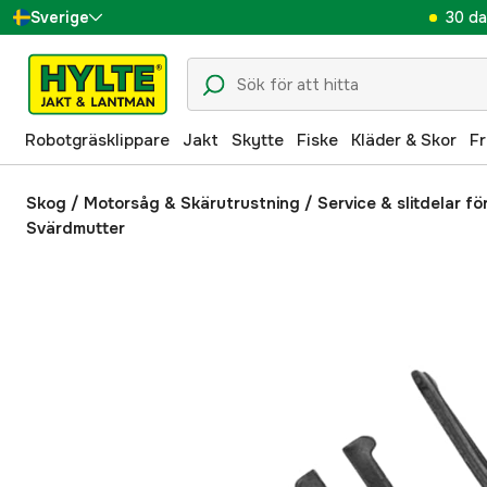
30 da
Sverige
Danmark
Suomi
Robotgräsklippare
Jakt
Skytte
Fiske
Kläder & Skor
Fr
Norge
Deutschland
Skog
/
Motorsåg & Skärutrustning
/
Service & slitdelar f
Svärdmutter