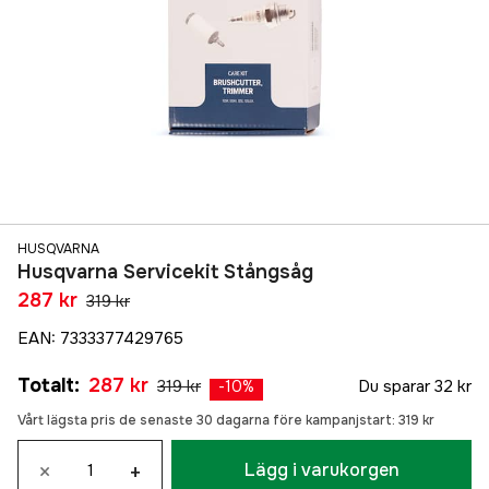
HUSQVARNA
Husqvarna Servicekit Stångsåg
287 kr
319 kr
EAN
:
7333377429765
Totalt
:
287 kr
319 kr
Du sparar
32 kr
-
10
%
Vårt lägsta pris de senaste 30 dagarna före kampanjstart:
319 kr
×
+
Lägg i varukorgen