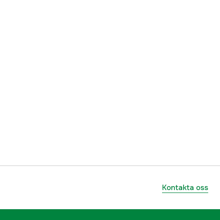
3 år
1000299224
ummer
5856437-01
7393080738189
Kontakta oss