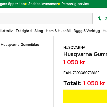
gars öppet köp
Snabba leveranser
Personlig service
0
iluftsliv
Trädgård
Skog
Hem & Hushåll
Bygg & Verktyg
H
/
Husqvarna Gummiblad
HUSQVARNA
Husqvarna Gumm
1 050 kr
EAN
:
7393080738189
Totalt
:
1 050 kr