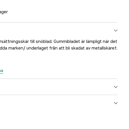
lager
sättningsskär till snöblad. Gummibladet är lämpligt när det
dda marken/ underlaget från att bli skadat av metallskäret.
na
1.8 kg
yes