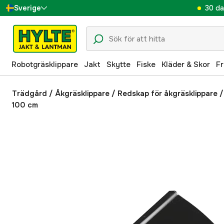
30 da
Sverige
Danmark
Suomi
Robotgräsklippare
Jakt
Skytte
Fiske
Kläder & Skor
Fr
Norge
Deutschland
Trädgård
/
Åkgräsklippare
/
Redskap för åkgräsklippare
100 cm