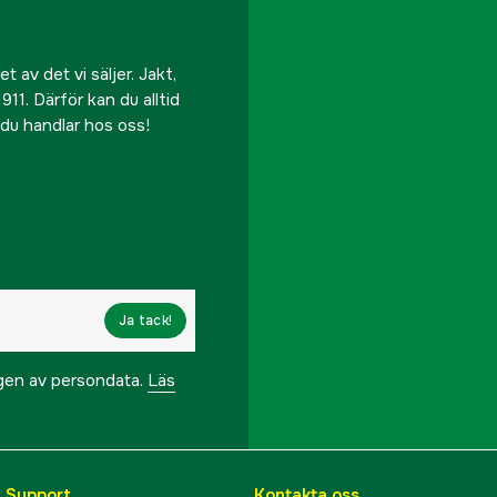
 av det vi säljer. Jakt,
911. Därför kan du alltid
r du handlar hos oss!
Ja tack!
ngen av persondata.
Läs
& Support
Kontakta oss