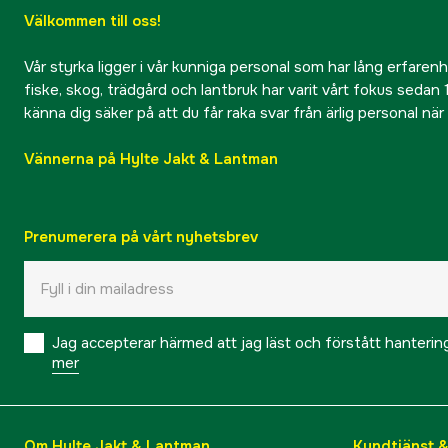
Välkommen till oss!
Vår styrka ligger i vår kunniga personal som har lång erfarenhet
fiske, skog, trädgård och lantbruk har varit vårt fokus sedan 1
känna dig säker på att du får raka svar från ärlig personal nä
Vännerna på Hylte Jakt & Lantman
Prenumerera på vårt nyhetsbrev
Jag accepterar härmed att jag läst och förstått hanteri
mer
Om Hylte Jakt & Lantman
Kundtjänst 