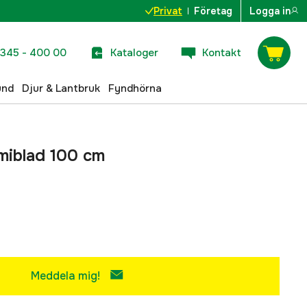
Privat
Företag
Logga in
345 - 400 00
Kataloger
Kontakt
und
Djur & Lantbruk
Fyndhörna
iblad 100 cm
Meddela mig!