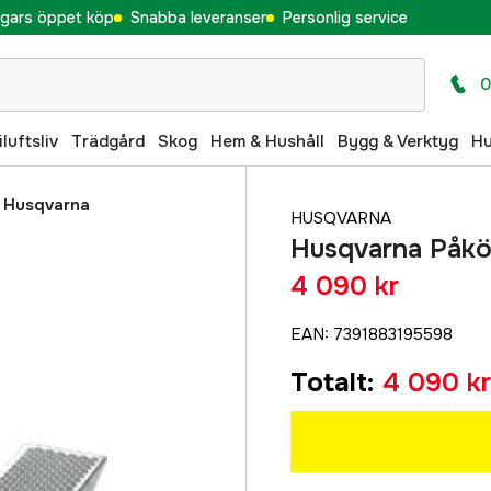
gars öppet köp
Snabba leveranser
Personlig service
0
iluftsliv
Trädgård
Skog
Hem & Hushåll
Bygg & Verktyg
H
/
Husqvarna
HUSQVARNA
Husqvarna Påk
4 090 kr
EAN
:
7391883195598
Totalt
:
4 090 kr