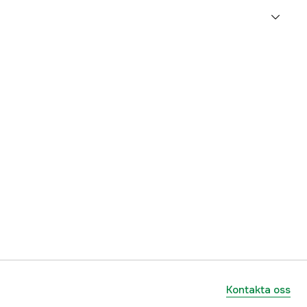
11 kg
yes
1 år
1000191334
ummer
5056990-45
7391883195598
Kontakta oss