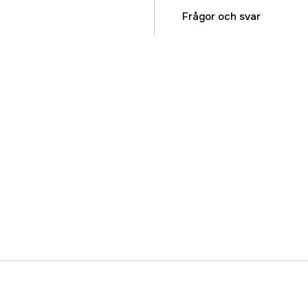
Vikt
Frågor och svar
Global Garanti
Garanti
Referensnummer
Tillverkarens artikeln
EAN