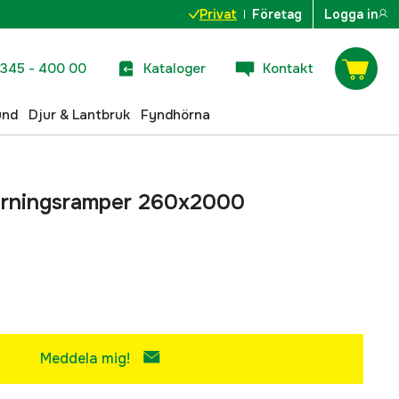
Privat
Företag
Logga in
345 - 400 00
Kataloger
Kontakt
und
Djur & Lantbruk
Fyndhörna
örningsramper 260x2000
Meddela mig!