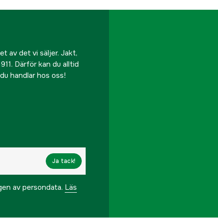
 av det vi säljer. Jakt,
911. Därför kan du alltid
r du handlar hos oss!
Ja tack!
ngen av persondata.
Läs