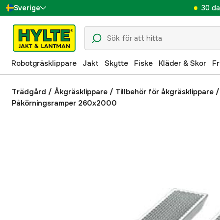
30 da
Sverige
Danmark
Suomi
Robotgräsklippare
Jakt
Skytte
Fiske
Kläder & Skor
Fr
Norge
Deutschland
Trädgård
/
Åkgräsklippare
/
Tillbehör för åkgräsklippare
Påkörningsramper 260x2000