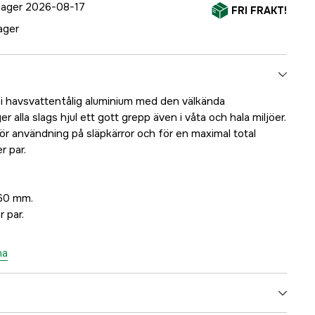
 lager 2026-08-17
FRI FRAKT!
lager
i havsvattentålig aluminium med den välkända
 alla slags hjul ett gott grepp även i våta och hala miljöer.
ör användning på släpkärror och för en maximal total
r par.
60 mm.
 par.
na