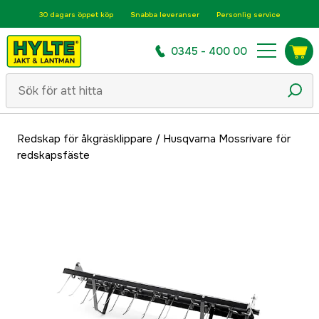
30 dagars öppet köp
Snabba leveranser
Personlig service
0345 - 400 00
Redskap för åkgräsklippare
/
Husqvarna Mossrivare för
redskapsfäste