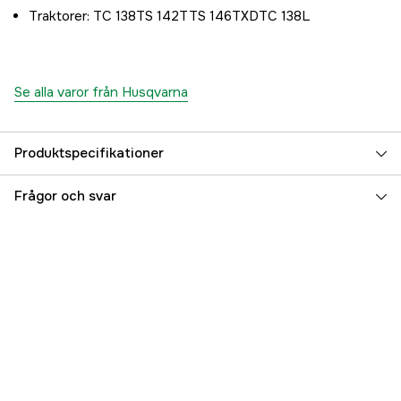
Traktorer: TC 138TS 142TTS 146TXDTC 138L
Se alla varor från Husqvarna
Produktspecifikationer
Global Garanti
yes
Frågor och svar
Garanti
3 år
Referensnummer
1000300106
Tillverkarens artikelnummer
5866368-01
EAN
7393089083747