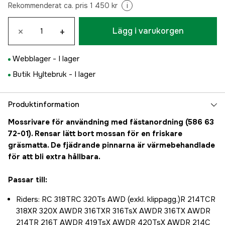
Rekommenderat ca. pris 1 450 kr
i
×
+
Lägg i varukorgen
Webblager -
I lager
Butik Hyltebruk -
I lager
Produktinformation
Mossrivare för användning med fästanordning (586 63
72-01). Rensar lätt bort mossan för en friskare
gräsmatta. De fjädrande pinnarna är värmebehandlade
för att bli extra hållbara.
Passar till:
Riders: RC 318TRC 320Ts AWD (exkl. klippagg.)R 214TCR
318XR 320X AWDR 316TXR 316TsX AWDR 316TX AWDR
214TR 216T AWDR 419TsX AWDR 420TsX AWDR 214C