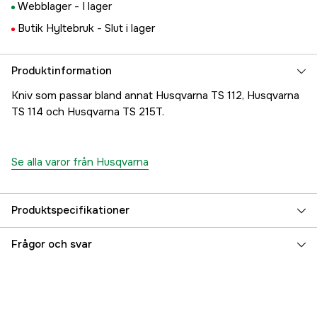
Webblager -
I lager
Butik Hyltebruk -
Slut i lager
Produktinformation
Kniv som passar bland annat Husqvarna TS 112, Husqvarna
TS 114 och Husqvarna TS 215T.
Se alla varor från Husqvarna
Produktspecifikationer
Referensnummer
2000002140
Frågor och svar
Tillverkarens artikelnummer
5376744-10
EAN
193028832279