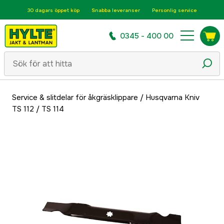
30 dagars öppet köp
Snabba leveranser
Personlig service
0345 - 400 00
Service & slitdelar för åkgräsklippare
/
Husqvarna Kniv
TS 112 / TS 114