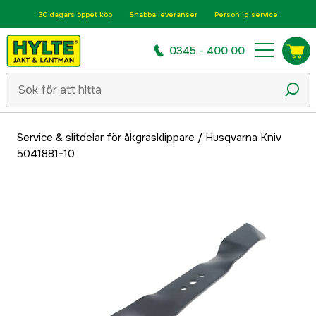
30 dagars öppet köp
Snabba leveranser
Personlig service
0345 - 400 00
Service & slitdelar för åkgräsklippare
/
Husqvarna Kniv
5041881-10