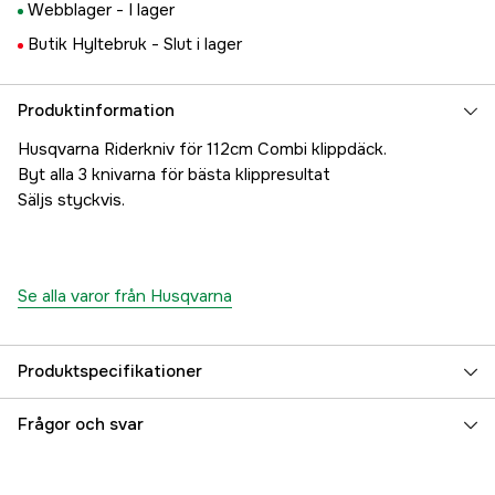
Webblager -
I lager
Butik Hyltebruk -
Slut i lager
Produktinformation
Husqvarna Riderkniv för 112cm Combi klippdäck.
Byt alla 3 knivarna för bästa klippresultat
Säljs styckvis.
Se alla varor från Husqvarna
Produktspecifikationer
Global Garanti
yes
Frågor och svar
Garanti
1 år