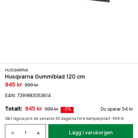
HUSQVARNA
Husqvarna Gummiblad 120 cm
945 kr
999 kr
EAN
:
7391883053614
Totalt
:
945 kr
999 kr
Du sparar
54 kr
-
5
%
Vårt lägsta pris de senaste 30 dagarna före kampanjstart:
999 kr
×
+
Lägg i varukorgen