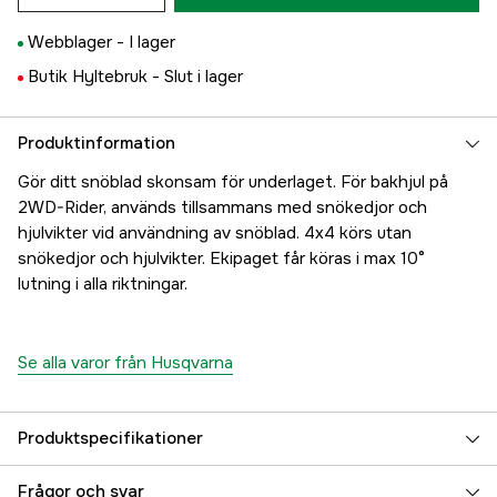
Webblager -
I lager
Butik Hyltebruk -
Slut i lager
Produktinformation
Gör ditt snöblad skonsam för underlaget. För bakhjul på
2WD-Rider, används tillsammans med snökedjor och
hjulvikter vid användning av snöblad. 4x4 körs utan
snökedjor och hjulvikter. Ekipaget får köras i max 10°
lutning i alla riktningar.
Se alla varor från Husqvarna
Produktspecifikationer
Global Garanti
yes
Frågor och svar