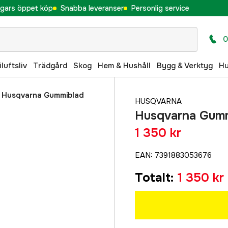
gars öppet köp
Snabba leveranser
Personlig service
0
iluftsliv
Trädgård
Skog
Hem & Hushåll
Bygg & Verktyg
H
/
Husqvarna Gummiblad
HUSQVARNA
Husqvarna Gum
1 350 kr
EAN
:
7391883053676
Totalt
:
1 350 kr