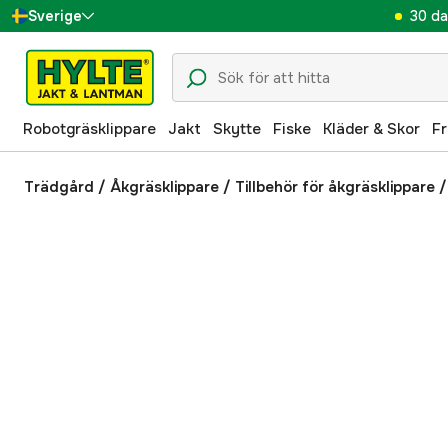
30 da
Sverige
Danmark
Suomi
Robotgräsklippare
Jakt
Skytte
Fiske
Kläder & Skor
Fr
Norge
Deutschland
Trädgård
/
Åkgräsklippare
/
Tillbehör för åkgräsklippare