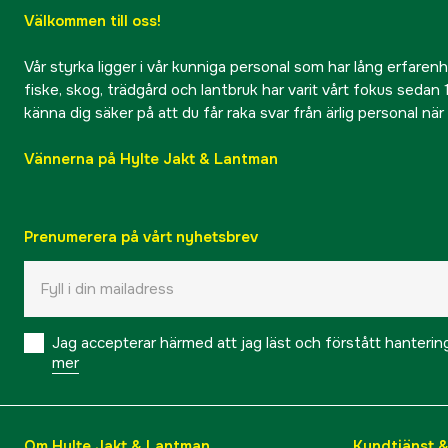
Välkommen till oss!
Vår styrka ligger i vår kunniga personal som har lång erfarenhet
fiske, skog, trädgård och lantbruk har varit vårt fokus sedan 1
känna dig säker på att du får raka svar från ärlig personal nä
Vännerna på Hylte Jakt & Lantman
Prenumerera på vårt nyhetsbrev
Jag accepterar härmed att jag läst och förstått hanteri
mer
Om Hylte Jakt & Lantman
Kundtjänst 