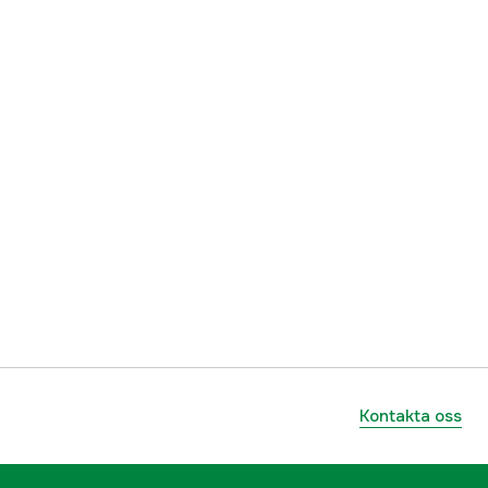
1000234084
ummer
5310071-34
7391883053676
Kontakta oss