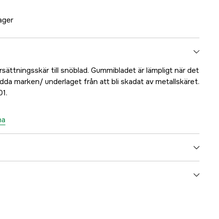
lager
sättningsskär till snöblad. Gummibladet är lämpligt när det
dda marken/ underlaget från att bli skadat av metallskäret.
1.
na
1 år
yes