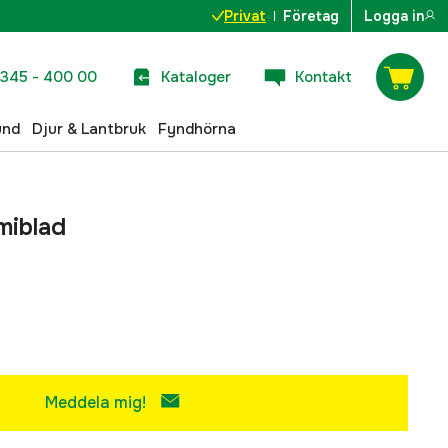
Privat
Företag
Logga in
345 - 400 00
Kataloger
Kontakt
und
Djur & Lantbruk
Fyndhörna
miblad
Meddela mig!