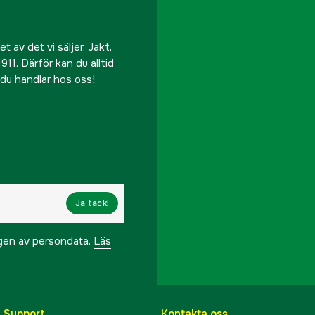
 av det vi säljer. Jakt,
911. Därför kan du alltid
r du handlar hos oss!
Ja tack!
ngen av persondata.
Läs
& Support
Kontakta oss