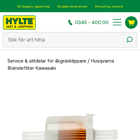
30 dagars öppet köp
Snabba leveranser
Personlig service
0345 - 400 00
Service & slitdelar för åkgräsklippare
/
Husqvarna
Bränslefilter Kawasaki