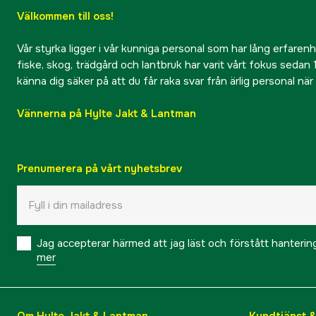
Välkommen till oss!
Vår styrka ligger i vår kunniga personal som har lång erfarenhet
fiske, skog, trädgård och lantbruk har varit vårt fokus sedan 1
känna dig säker på att du får raka svar från ärlig personal nä
Vännerna på Hylte Jakt & Lantman
Prenumerera på vårt nyhetsbrev
Jag accepterar härmed att jag läst och förstått hanteri
mer
Om Hylte Jakt & Lantman
Kundtjänst 