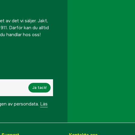
 av det vi säljer. Jakt,
911. Därför kan du alltid
r du handlar hos oss!
Ja tack!
ngen av persondata.
Läs
& Support
Kontakta oss