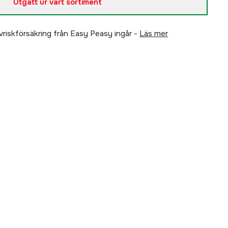
Utgått ur vårt sortiment
älvriskförsäkring från Easy Peasy ingår -
läs mer