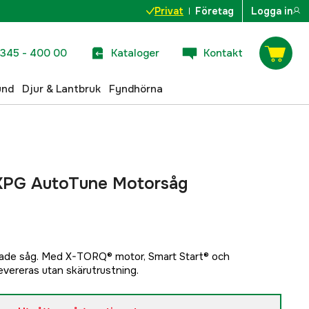
Privat
Företag
Logga in
345 - 400 00
Kataloger
Kontakt
und
Djur & Lantbruk
Fyndhörna
XPG AutoTune Motorsåg
ade såg. Med X-TORQ® motor, Smart Start® och
vereras utan skärutrustning.