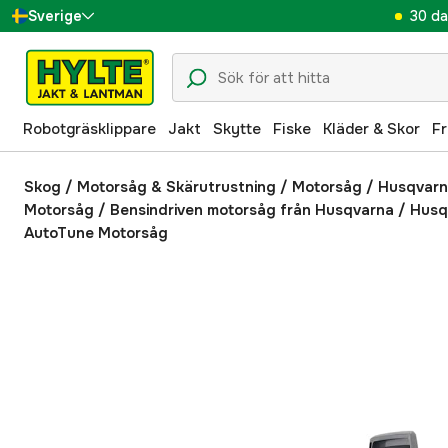
30 da
Sverige
Danmark
Suomi
Robotgräsklippare
Jakt
Skytte
Fiske
Kläder & Skor
Fr
Norge
Deutschland
Skog
/
Motorsåg & Skärutrustning
/
Motorsåg
/
Husqvar
Motorsåg
/
Bensindriven motorsåg från Husqvarna
/
Husq
AutoTune Motorsåg