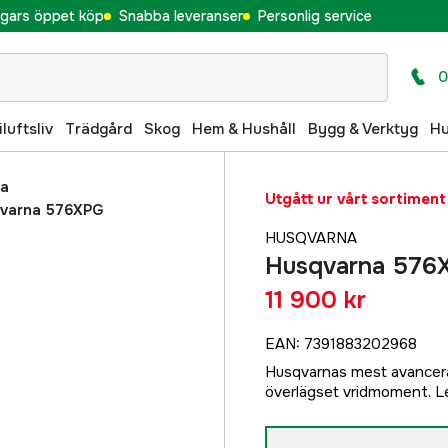
gars öppet köp
Snabba leveranser
Personlig service
0
iluftsliv
Trädgård
Skog
Hem & Hushåll
Bygg & Verktyg
H
na
Utgått ur vårt sortiment
varna 576XPG
HUSQVARNA
Husqvarna 576
11 900 kr
EAN
:
7391883202968
Husqvarnas mest avancer
överlägset vridmoment. Le