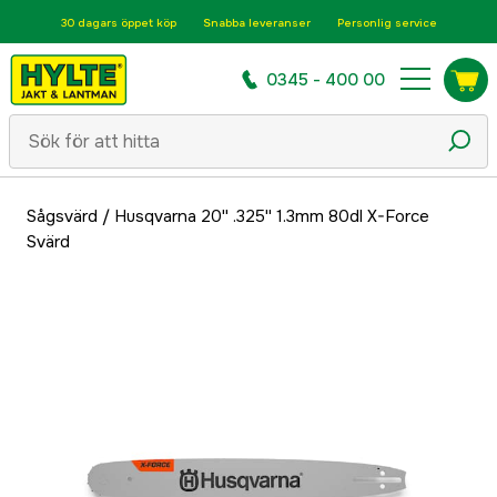
30 dagars öppet köp
Snabba leveranser
Personlig service
0345 - 400 00
Sågsvärd
/
Husqvarna 20'' .325'' 1.3mm 80dl X-Force
Svärd