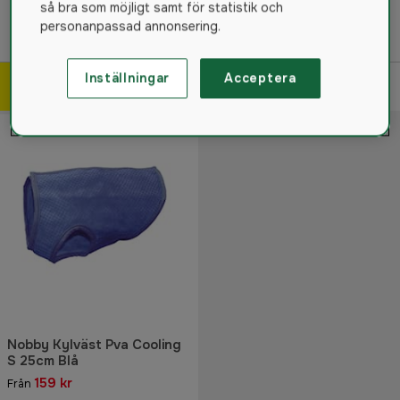
så bra som möjligt samt för statistik och
personanpassad annonsering.
Hundleksaker
Hundgård
Hundbädd
Inställningar
Acceptera
Filtrera & sortera
25
produkter
Nobby Kylväst Pva Cooling
S 25cm Blå
159 kr
Från