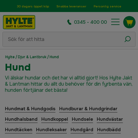
30 dagars öppet köp
Snabba leveranser
Personlig service
0345 - 400 00
Hylte
/
Djur & Lantbruk
/
Hund
Hund
Vi älskar hundar och det har vi alltid gjort! Hos Hylte Jakt
& Lantman hittar du allt du behöver för din fyrbenta vän,
hunden förtjänar det bästa!
Hundmat & Hundgodis
Hundburar & Hundgrindar
Hundhalsband
Hundkoppel
Hundsele
Hundvästar
Hundtäcken
Hundleksaker
Hundgård
Hundbädd