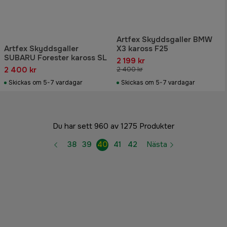
Artfex Skyddsgaller BMW
Artfex Skyddsgaller
X3 kaross F25
SUBARU Forester kaross SL
2 199 kr
2 400 kr
2 400 kr
Skickas om 5-7 vardagar
Skickas om 5-7 vardagar
Du har sett 960 av 1275 Produkter
38
39
40
41
42
Nästa