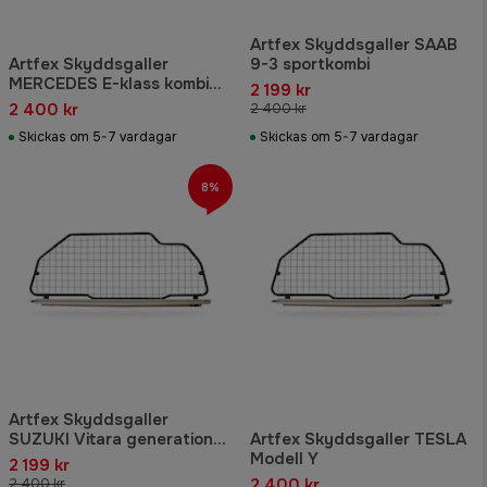
Artfex Skyddsgaller SAAB
Artfex Skyddsgaller
9-3 sportkombi
MERCEDES E-klass kombi
2 199 kr
S213
2 400 kr
2 400 kr
Skickas om 5-7 vardagar
Skickas om 5-7 vardagar
8%
Artfex Skyddsgaller
SUZUKI Vitara generation
Artfex Skyddsgaller TESLA
IV
Modell Y
2 199 kr
2 400 kr
2 400 kr