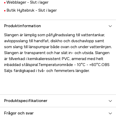
Webblager -
Slut i lager
Butik Hyltebruk -
Slut i lager
Produktinformation
Slangen är lämplig som påfyllnadsslang till vattentankar,
avloppsslang till handfat, diskho och duschavlopp samt
som slang till länspumpar både ovan och under vattenlinjen.
Slangen är transparent och har slät in- och utsida. Slangen
är tillverkad i kemikalieresistent PVC, armerad med helt
inbäddad stålspiral.Temperaturområde - 10°C - +60°C.OBS
Säljs färdigkapad i två- och femmeters längder.
Produktspecifikationer
Referensnummer
5000023914
Frågor och svar