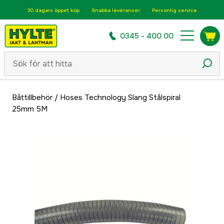
30 dagars öppet köp
Snabba leveranser
Personlig service
0345 - 400 00
Båttillbehör
/
Hoses Technology Slang Stålspiral
25mm 5M